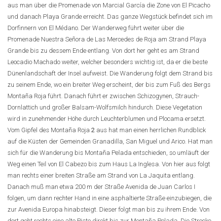
aus man über die Promenade von Marcial García die Zone von El Picacho
und danach Playa Grande erreicht. Das ganze Wegstück befindet sich im
Dorfinnern von El Médano. Der Wanderweg führt weiter über die
Promenade Nuestra Señora de Las Mercedes de Roja am Strand Playa
Grande bis zu dessem Ende entlang. Von dort her geht es am Strand
Leocadio Machado weiter, welcher besonders wichtig ist, da er die beste
Dünenlandschaft der Insel aufweist. Die Wanderung folgt dem Strand bis
zu seinem Ende, wo ein breiter Weg erscheint, der bis zum Fuß des Bergs
Montaña Roja führt. Danach führt er zwischen Schizogynen, Strauch-
Dornlattich und großer Balsam-Wolfsmilch hindurch. Diese Vegetation
wird in zunehmender Höhe durch Leuchterblumen und Plocama ersetzt.
Vom Gipfel des Montaña Roja
2
aus hat man einen herrlichen Rundblick
auf die Küsten der Gemeinden Granadilla, San Miguel und Arico. Hat man
sich für die Wanderung bis Montaña Pelada entschieden, so umläuft der
Weg einen Teil von El Cabezo bis zum Haus La Inglesa. Von hier aus folgt
man rechts einer breiten Straße am Strand von La Jaquita entlang.
Danach muß man etwa 200 m der Straße Avenida de Juan Carlos I
folgen, um dann rechter Hand in eine asphaltierte Straße einzubiegen, die
zur Avenida Europa hinabsteigt. Dieser folgt man bis zu ihrem Ende. Von
dort geht rechts eine alte Piste direkt bis zur Montaña Pelada. Die Strecke