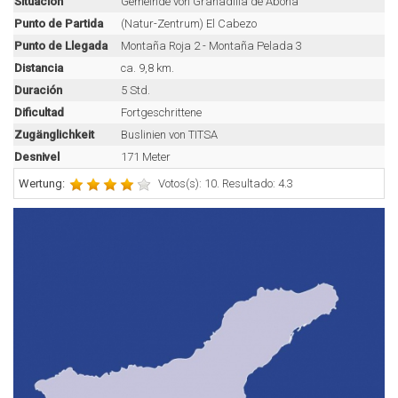
Situación
Gemeinde von Granadilla de Abona
Punto de Partida
(Natur-Zentrum) El Cabezo
Punto de Llegada
Montaña Roja 2 - Montaña Pelada 3
Distancia
ca. 9,8 km.
Duración
5 Std.
Dificultad
Fortgeschrittene
Zugänglichkeit
Buslinien von TITSA
Desnivel
171 Meter
Wertung:
Votos(s): 10. Resultado: 4.3