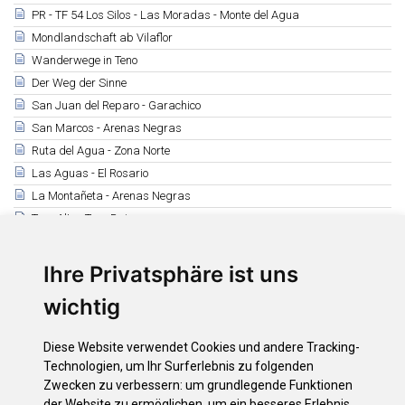
PR - TF 54 Los Silos - Las Moradas - Monte del Agua
Mondlandschaft ab Vilaflor
Wanderwege in Teno
Der Weg der Sinne
San Juan del Reparo - Garachico
San Marcos - Arenas Negras
Ruta del Agua - Zona Norte
Las Aguas - El Rosario
La Montañeta - Arenas Negras
Teno Alto - Teno Bajo
Ruigómez - Las Manchas - Arguayo
Roque del Conde
Ihre Privatsphäre ist uns
Tamaide
wichtig
Montaña Roja - Montaña Pelada
Camino Real de Fasnia
Diese Website verwendet Cookies und andere Tracking-
Ruta de los Peregrinos
Technologien, um Ihr Surferlebnis zu folgenden
Observación de Aves
Zwecken zu verbessern:
um grundlegende Funktionen
der Website zu ermöglichen
,
um ein besseres Erlebnis