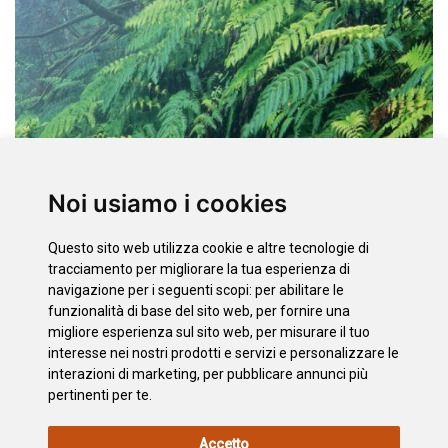
Noi usiamo i cookies
Questo sito web utilizza cookie e altre tecnologie di
Opzioni
tracciamento per migliorare la tua esperienza di
navigazione per i seguenti scopi:
per abilitare le
Lista di Alloggi
Lista dei Ristoranti
funzionalità di base del sito web
,
per fornire una
migliore esperienza sul sito web
,
per misurare il tuo
Ricerca Alloggio
interesse nei nostri prodotti e servizi e personalizzare le
Cerca Ristoranti
interazioni di marketing
,
per pubblicare annunci più
pertinenti per te
.
INFORMAZIONI
POLITICA
L'INFORMATIVA
MAPPA
Accetto