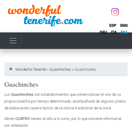
ESP
ENG
DEU
ITA
FRA
Wonderful Tenerife
»
Guachinches
»
Guachinches
Guachinches
Los
Guachinches
son establecimientos que comercializan el vino de su
propia cosecha por tiempo determinado, acompañado de algunos platos
de elaboración casera típicos de la cocina tradicional de la zona.
Abren
CUATRO
meses al año a lo sumo, por lo que conviene informarse
con antelación.