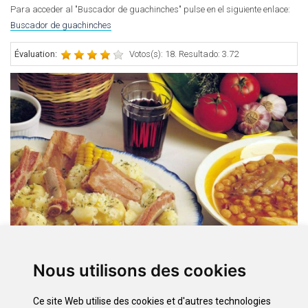
Para acceder al "Buscador de guachinches" pulse en el siguiente enlace:
Buscador de guachinches
Évaluation:
Votos(s): 18. Resultado: 3.72
Cuisine
Gastronomie
Nous utilisons des cookies
Le Vin
Les miels de Tenerife
Ce site Web utilise des cookies et d'autres technologies