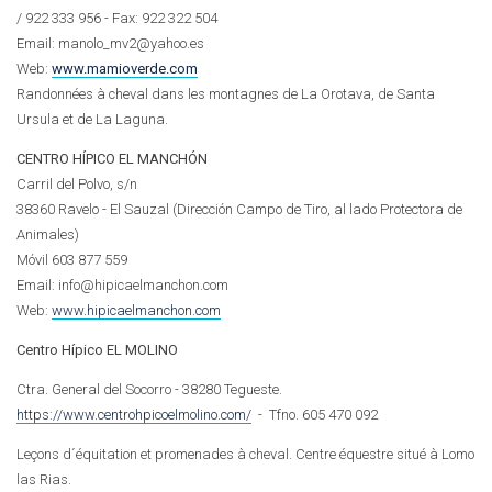
/
922 333 956
- Fax: 922 322 504
Email: manolo_mv2@yahoo.es
Web:
www.mamioverde.com
Randonnées à cheval dans les montagnes de La Orotava, de Santa
Ursula et de La Laguna.
CENTRO HÍPICO EL MANCHÓN
Carril del Polvo, s/n
38360 Ravelo - El Sauzal (Dirección Campo de Tiro, al lado Protectora de
Animales)
Móvil 603 877 559
Email: info@hipicaelmanchon.com
Web:
www.hipicaelmanchon.com
Centro Hípico EL MOLINO
Ctra. General del Socorro - 38280 Tegueste.
https://www.centrohpicoelmolino.com/
- Tfno. 605 470 092
Leçons d´équitation et promenades à cheval. Centre équestre situé à Lomo
las Rias.