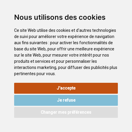
Hippisme et Tennis
Terrains de Golf
Nous utilisons des cookies
Chasse et Pêche
Connexes
Ce site Web utilise des cookies et d'autres technologies
Tennis (nord de l´île)
de suivi pour améliorer votre expérience de navigation
Tennis a Tenerife - Sud de l´île
aux fins suivantes :
pour activer les fonctionnalités de
base du site Web
,
pour offrir une meilleure expérience
Sports équestres
sur le site Web
,
pour mesurer votre intérêt pour nos
Tennis a Tenerife. Santa Cruz - La Laguna
produits et services et pour personnaliser les
interactions marketing
,
pour diffuser des publicités plus
pertinentes pour vous
.
INFORMATIONS
POLITIQUE
POLITIQUE DE
PLAN
J'accepte
LÉGALES
DE
CONFIDENTIALITÉ
DU SITE
COOKIES
Je refuse
ACCESSIBILITÉ
CONTACTEZ
Changer mes préférences
©2026
Wonderful Tenerife
. Todos los derechos reservados.