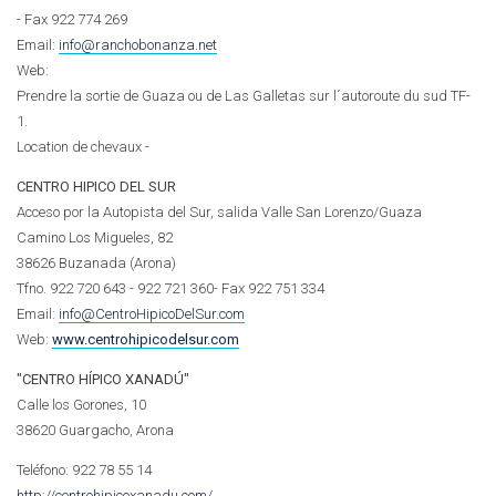
- Fax 922 774 269
Email:
info@ranchobonanza.net
Web:
Prendre la sortie de Guaza ou de Las Galletas sur l´autoroute du sud TF-
1.
Location de chevaux -
CENTRO HIPICO DEL SUR
Acceso por la Autopista del Sur, salida Valle San Lorenzo/Guaza
Camino Los Migueles, 82
38626 Buzanada (Arona)
Tfno. 922 720 643 - 922 721 360- Fax 922 751 334
Email:
info@CentroHipicoDelSur.com
Web:
www.centrohipicodelsur.com
"CENTRO HÍPICO XANADÚ"
Calle los Gorones, 10
38620 Guargacho, Arona
Teléfono: 922 78 55 14
http://centrohipicoxanadu.com/