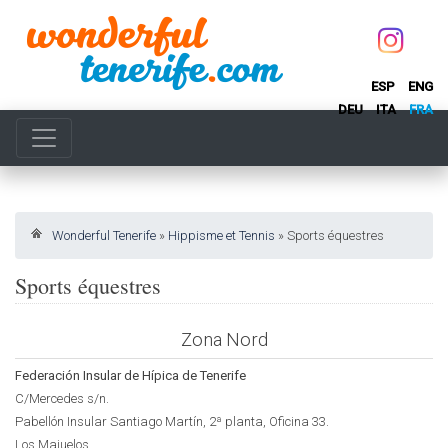
ESP
ENG
DEU
ITA
FRA
Wonderful Tenerife
»
Hippisme et Tennis
»
Sports équestres
Sports équestres
Zona Nord
Federación Insular de Hípica de Tenerife
C/Mercedes s/n.
Pabellón Insular Santiago Martín, 2ª planta, Oficina 33.
Los Majuelos