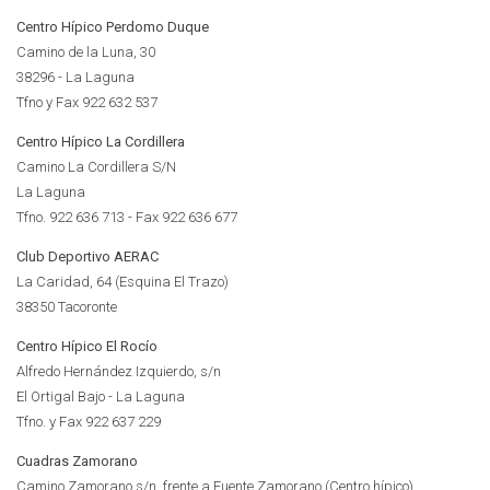
Centro Hípico Perdomo Duque
Camino de la Luna, 30
38296 - La Laguna
Tfno y Fax 922 632 537
Centro Hípico La Cordillera
Camino La Cordillera S/N
La Laguna
Tfno. 922 636 713 - Fax 922 636 677
Club Deportivo AERAC
La Caridad, 64 (Esquina El Trazo)
38350 Tacoronte
Centro Hípico El Rocío
Alfredo Hernández Izquierdo, s/n
El Ortigal Bajo - La Laguna
Tfno. y Fax 922 637 229
Cuadras Zamorano
Camino Zamorano s/n, frente a Fuente Zamorano (Centro hípico)