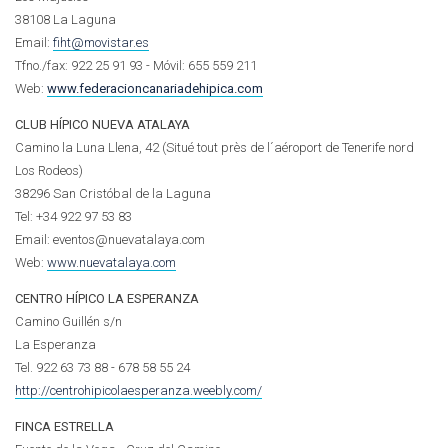
38108 La Laguna
Email:
fiht@movistar.es
Tfno./fax: 922 25 91 93 - Móvil:
655 559 211
Web:
www.federacioncanariadehipica.com
CLUB HÍPICO NUEVA ATALAYA
Camino la Luna Llena, 42 (Situé tout près de l´aéroport de Tenerife nord
Los Rodeos)
38296 San Cristóbal de la Laguna
Tel: +34 922 97 53 83
Email: eventos@nuevatalaya.com
Web:
www.nuevatalaya.com
CENTRO HÍPICO LA ESPERANZA
Camino Guillén s/n
La Esperanza
Tel. 922 63 73 88 - 678 58 55 24
http://centrohipicolaesperanza.weebly.com/
FINCA ESTRELLA