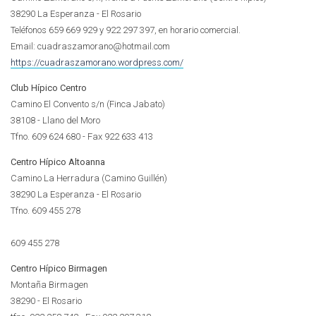
38290 La Esperanza - El Rosario
Teléfonos 659 669 929 y 922 297 397, en horario comercial.
Email: cuadraszamorano@hotmail.com
https://cuadraszamorano.wordpress.com/
Club Hípico Centro
Camino El Convento s/n (Finca Jabato)
38108 - Llano del Moro
Tfno. 609 624 680 - Fax 922 633 413
Centro Hípico Altoanna
Camino La Herradura (Camino Guillén)
38290 La Esperanza - El Rosario
Tfno.
609 455 278
609 455 278
Centro Hípico Birmagen
Montaña Birmagen
38290 - El Rosario