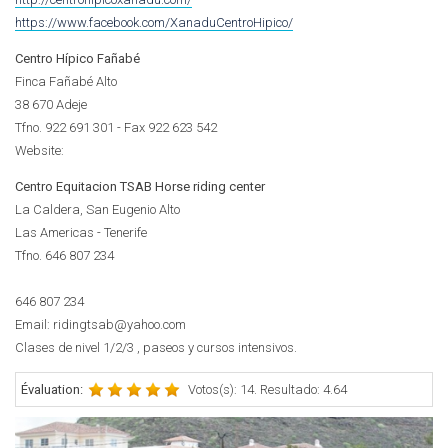
https://www.facebook.com/XanaduCentroHipico/
Centro Hípico Fañabé
Finca Fañabé Alto
38 670 Adeje
Tfno. 922 691 301 - Fax 922 623 542
Website:
Centro Equitacion TSAB Horse riding center
La Caldera, San Eugenio Alto
Las Americas - Tenerife
Tfno.
646 807 234
646 807 234
Email: ridingtsab@yahoo.com
Clases de nivel 1/2/3 , paseos y cursos intensivos.
Évaluation:
Votos(s): 14. Resultado: 4.64