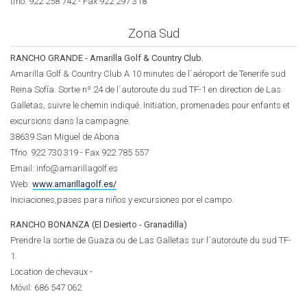
tfno. 922 258 742 - Fax 922 297 318
Zona Sud
RANCHO GRANDE - Amarilla Golf & Country Club.
Amarilla Golf & Country Club A 10 minutes de l´aéroport de Tenerife sud
Reina Sofía. Sortie nº 24 de l´autoroute du sud TF-1 en direction de Las
Galletas, suivre le chemin indiqué. Initiation, promenades pour enfants et
excursions dans la campagne.
38639 San Miguel de Abona
Tfno. 922 730 319 - Fax 922 785 557
Email: info@amarillagolf.es
Web:
www.amarillagolf.es/
Iniciaciones,pases para niños y excursiones por el campo.
RANCHO BONANZA (El Desierto - Granadilla)
Prendre la sortie de Guaza ou de Las Galletas sur l´autoroute du sud TF-
1.
Location de chevaux -
Móvil:
686 547 062