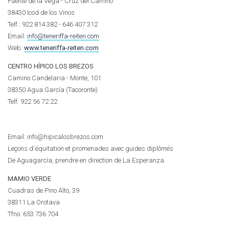
Fuente de la Vega - Cruz del Camino
38430 Icod de los Vinos
Telf.: 922 814 382 - 646 407 312
Email:
info@teneriffa-reiten.com
Web:
www.teneriffa-reiten.com
CENTRO HÍPICO LOS BREZOS
Camino Candelaria - Monte, 101
38350 Agua García (Tacoronte)
Telf.
922 56 72 22
Email: info@hipicalosbrezos.com
Leçons d´équitation et promenades avec guides diplômés
De Aguagarcía, prendre en direction de La Esperanza
MAMIO VERDE
Cuadras de Pino Alto, 39
38311 La Orotava
Tfno:
653 736 704