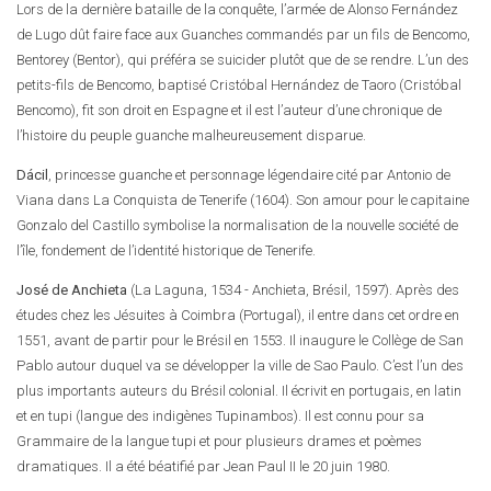
Lors de la dernière bataille de la conquête, l’armée de Alonso Fernández
de Lugo dût faire face aux Guanches commandés par un fils de Bencomo,
Bentorey (Bentor), qui préféra se suicider plutôt que de se rendre. L’un des
petits-fils de Bencomo, baptisé Cristóbal Hernández de Taoro (Cristóbal
Bencomo), fit son droit en Espagne et il est l’auteur d’une chronique de
l’histoire du peuple guanche malheureusement disparue.
Dácil
, princesse guanche et personnage légendaire cité par Antonio de
Viana dans La Conquista de Tenerife (1604). Son amour pour le capitaine
Gonzalo del Castillo symbolise la normalisation de la nouvelle société de
l’île, fondement de l’identité historique de Tenerife.
José de Anchieta
(La Laguna, 1534 - Anchieta, Brésil, 1597). Après des
études chez les Jésuites à Coimbra (Portugal), il entre dans cet ordre en
1551, avant de partir pour le Brésil en 1553. Il inaugure le Collège de San
Pablo autour duquel va se développer la ville de Sao Paulo. C’est l’un des
plus importants auteurs du Brésil colonial. Il écrivit en portugais, en latin
et en tupi (langue des indigènes Tupinambos). Il est connu pour sa
Grammaire de la langue tupi et pour plusieurs drames et poèmes
dramatiques. Il a été béatifié par Jean Paul II le 20 juin 1980.