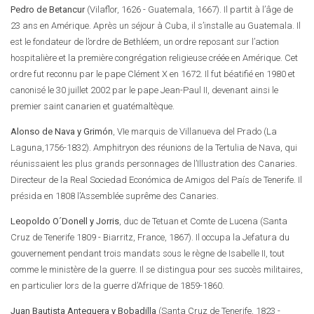
Pedro de Betancur
(Vilaflor, 1626 - Guatemala, 1667). Il partit à l’âge de
23 ans en Amérique. Après un séjour à Cuba, il s’installe au Guatemala. Il
est le fondateur de l’ordre de Bethléem, un ordre reposant sur l’action
hospitalière et la première congrégation religieuse créée en Amérique. Cet
ordre fut reconnu par le pape Clément X en 1672. Il fut béatifié en 1980 et
canonisé le 30 juillet 2002 par le pape Jean-Paul II, devenant ainsi le
premier saint canarien et guatémaltèque.
Alonso de Nava y Grimón
, VIe marquis de Villanueva del Prado (La
Laguna,1756-1832). Amphitryon des réunions de la Tertulia de Nava, qui
réunissaient les plus grands personnages de l’Illustration des Canaries.
Directeur de la Real Sociedad Económica de Amigos del País de Tenerife. Il
présida en 1808 l’Assemblée suprême des Canaries.
Leopoldo O´Donell y Jorris
, duc de Tetuan et Comte de Lucena (Santa
Cruz de Tenerife 1809 - Biarritz, France, 1867). Il occupa la Jefatura du
gouvernement pendant trois mandats sous le règne de Isabelle II, tout
comme le ministère de la guerre. Il se distingua pour ses succès militaires,
en particulier lors de la guerre d’Afrique de 1859-1860.
Juan Bautista Antequera y Bobadilla
(Santa Cruz de Tenerife, 1823 -