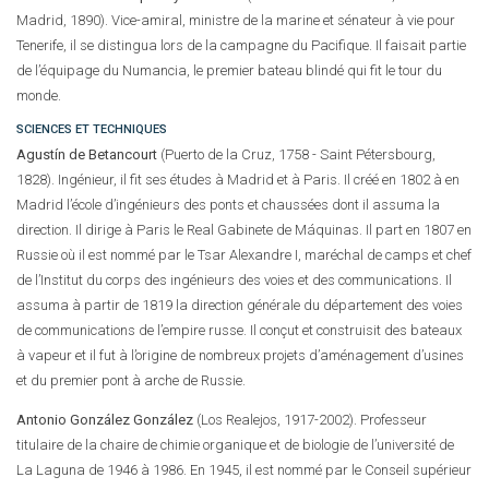
Madrid, 1890). Vice-amiral, ministre de la marine et sénateur à vie pour
Tenerife, il se distingua lors de la campagne du Pacifique. Il faisait partie
de l’équipage du Numancia, le premier bateau blindé qui fit le tour du
monde.
SCIENCES ET TECHNIQUES
Agustín de Betancourt
(Puerto de la Cruz, 1758 - Saint Pétersbourg,
1828). Ingénieur, il fit ses études à Madrid et à Paris. Il créé en 1802 à en
Madrid l’école d’ingénieurs des ponts et chaussées dont il assuma la
direction. Il dirige à Paris le Real Gabinete de Máquinas. Il part en 1807 en
Russie où il est nommé par le Tsar Alexandre I, maréchal de camps et chef
de l’Institut du corps des ingénieurs des voies et des communications. Il
assuma à partir de 1819 la direction générale du département des voies
de communications de l’empire russe. Il conçut et construisit des bateaux
à vapeur et il fut à l’origine de nombreux projets d’aménagement d’usines
et du premier pont à arche de Russie.
Antonio González González
(Los Realejos, 1917-2002). Professeur
titulaire de la chaire de chimie organique et de biologie de l’université de
La Laguna de 1946 à 1986. En 1945, il est nommé par le Conseil supérieur