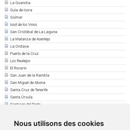
La Guancha
Guía de Isora
Güímar
Icod de los Vinos
San Cristóbal de La Laguna
La Matanza de Acentejo
La Orotava
Puerto de la Cruz
Los Realejos
El Rosario
San Juan de la Rambla
San Miguel de Abona
Santa Cruz de Tenerife
Santa Úrsula
Santiago del Teide
El Sauzal
Los Silos
Nous utilisons des cookies
Tacoronte