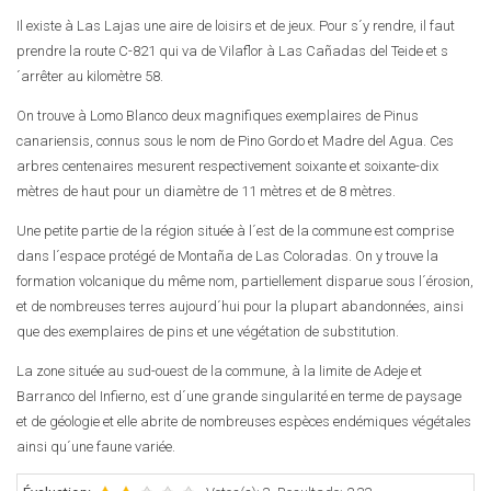
Il existe à Las Lajas une aire de loisirs et de jeux. Pour s´y rendre, il faut
prendre la route C-821 qui va de Vilaflor à Las Cañadas del Teide et s
´arrêter au kilomètre 58.
On trouve à Lomo Blanco deux magnifiques exemplaires de Pinus
canariensis, connus sous le nom de Pino Gordo et Madre del Agua. Ces
arbres centenaires mesurent respectivement soixante et soixante-dix
mètres de haut pour un diamètre de 11 mètres et de 8 mètres.
Une petite partie de la région située à l´est de la commune est comprise
dans l´espace protégé de Montaña de Las Coloradas. On y trouve la
formation volcanique du même nom, partiellement disparue sous l´érosion,
et de nombreuses terres aujourd´hui pour la plupart abandonnées, ainsi
que des exemplaires de pins et une végétation de substitution.
La zone située au sud-ouest de la commune, à la limite de Adeje et
Barranco del Infierno, est d´une grande singularité en terme de paysage
et de géologie et elle abrite de nombreuses espèces endémiques végétales
ainsi qu´une faune variée.