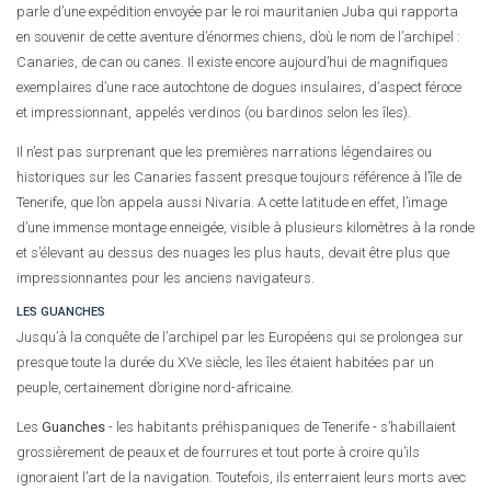
parle d’une expédition envoyée par le roi mauritanien Juba qui rapporta
en souvenir de cette aventure d’énormes chiens, d’où le nom de l’archipel :
Canaries, de can ou canes. Il existe encore aujourd’hui de magnifiques
exemplaires d’une race autochtone de dogues insulaires, d’aspect féroce
et impressionnant, appelés verdinos (ou bardinos selon les îles).
Il n’est pas surprenant que les premières narrations légendaires ou
historiques sur les Canaries fassent presque toujours référence à l’île de
Tenerife, que l’on appela aussi Nivaria. A cette latitude en effet, l’image
d’une immense montage enneigée, visible à plusieurs kilomètres à la ronde
et s’élevant au dessus des nuages les plus hauts, devait être plus que
impressionnantes pour les anciens navigateurs.
LES GUANCHES
Jusqu’à la conquête de l’archipel par les Européens qui se prolongea sur
presque toute la durée du XVe siècle, les îles étaient habitées par un
peuple, certainement d’origine nord-africaine.
Les
Guanches
- les habitants préhispaniques de Tenerife - s’habillaient
grossièrement de peaux et de fourrures et tout porte à croire qu’ils
ignoraient l’art de la navigation. Toutefois, ils enterraient leurs morts avec