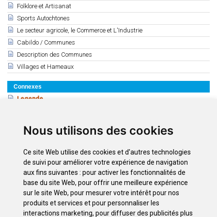
Folklore et Artisanat
Sports Autochtones
Le secteur agricole, le Commerce et L'Industrie
Cabildo / Communes
Description des Communes
Villages et Hameaux
Connexes
Legende
Les guanches
La conquete
Nous utilisons des cookies
L´epoque Contemporaine
Chronologie:XVe, XVIe et XVIIe siecle
Ce site Web utilise des cookies et d'autres technologies
Chronologie : XVIIIe et XIXe Siecle
de suivi pour améliorer votre expérience de navigation
Chronologie du XXe - XXI siecle
aux fins suivantes :
pour activer les fonctionnalités de
base du site Web
,
pour offrir une meilleure expérience
Le blason de Tenerife
sur le site Web
,
pour mesurer votre intérêt pour nos
Le Drapeau de Ténérife
produits et services et pour personnaliser les
interactions marketing
,
pour diffuser des publicités plus