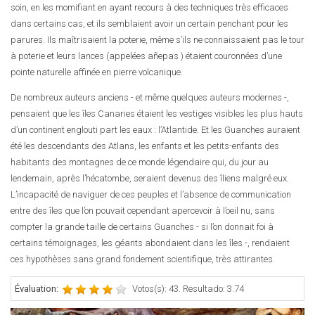
soin, en les momifiant en ayant recours à des techniques très efficaces
dans certains cas, et ils semblaient avoir un certain penchant pour les
parures. Ils maîtrisaient la poterie, même s’ils ne connaissaient pas le tour
à poterie et leurs lances (appelées añepas ) étaient couronnées d’une
pointe naturelle affinée en pierre volcanique.
De nombreux auteurs anciens - et même quelques auteurs modernes -,
pensaient que les îles Canaries étaient les vestiges visibles les plus hauts
d’un continent englouti part les eaux : l’Atlantide. Et les Guanches auraient
été les descendants des Atlans, les enfants et les petits-enfants des
habitants des montagnes de ce monde légendaire qui, du jour au
lendemain, après l’hécatombe, seraient devenus des îliens malgré eux.
L’incapacité de naviguer de ces peuples et l’absence de communication
entre des îles que l’on pouvait cependant apercevoir à l’oeil nu, sans
compter la grande taille de certains Guanches - si l’on donnait foi à
certains témoignages, les géants abondaient dans les îles -, rendaient
ces hypothèses sans grand fondement scientifique, très attirantes.
Évaluation:
Votos(s): 43. Resultado: 3.74