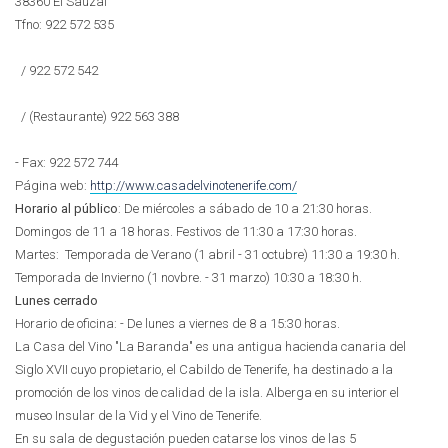
38360 El Sauzal
Tfno:
922 572 535
/
922 572 542
/ (Restaurante)
922 563 388
-
Fax: 922 572 744
Página web:
http://www.casadelvinotenerife.com/
Horario al público
: De miércoles a sábado de 10 a 21:30 horas.
Domingos de 11 a 18 horas. Festivos de 11:30 a 17:30 horas.
Martes: Temporada de Verano (1 abril - 31 octubre) 11:30 a 19:30 h.
Temporada de Invierno (1 novbre. - 31 marzo) 10:30 a 18:30 h.
Lunes cerrado
Horario de oficina: - De lunes a viernes de 8 a 15:30 horas.
La Casa del Vino "La Baranda" es una antigua hacienda canaria del
Siglo XVII cuyo propietario, el Cabildo de Tenerife, ha destinado a la
promoción de los vinos de calidad de la isla. Alberga en su interior el
museo Insular de la Vid y el Vino de Tenerife.
En su sala de degustación pueden catarse los vinos de las 5