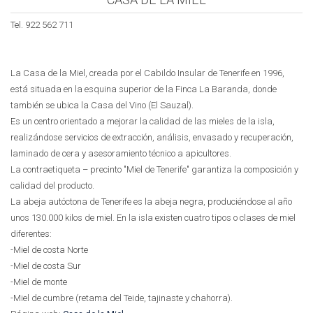
Tel.
922 562 711
La Casa de la Miel, creada por el Cabildo Insular de Tenerife en 1996,
está situada en la esquina superior de la Finca La Baranda, donde
también se ubica la Casa del Vino (El Sauzal).
Es un centro orientado a mejorar la calidad de las mieles de la isla,
realizándose servicios de extracción, análisis, envasado y recuperación,
laminado de cera y asesoramiento técnico a apicultores.
La contraetiqueta – precinto "Miel de Tenerife" garantiza la composición y
calidad del producto.
La abeja autóctona de Tenerife es la abeja negra, produciéndose al año
unos 130.000 kilos de miel. En la isla existen cuatro tipos o clases de miel
diferentes:
-Miel de costa Norte
-Miel de costa Sur
-Miel de monte
-Miel de cumbre (retama del Teide, tajinaste y chahorra).