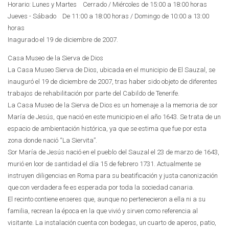
Horario: Lunes y Martes Cerrado / Miércoles de 15:00 a 18:00 horas
Jueves - Sábado De 11:00 a 18:00 horas / Domingo de 10:00 a 13:00
horas
Inagurado el 19 de diciembre de 2007.
Casa Museo de la Sierva de Dios
La Casa Museo Sierva de Dios, ubicada en el municipio de El Sauzal, se
inauguró el 19 de diciembre de 2007, tras haber sido objeto de diferentes
trabajos de rehabilitación por parte del Cabildo de Tenerife.
La Casa Museo de la Sierva de Dios es un homenaje a la memoria de sor
María de Jesús, que nació en este municipio en el año 1643. Se trata de un
espacio de ambientación histórica, ya que se estima que fue por esta
zona donde nació “La Siervita”.
Sor María de Jesús nació en el pueblo del Sauzal el 23 de marzo de 1643,
murió en loor de santidad el día 15 de febrero 1731. Actualmente se
instruyen diligencias en Roma para su beatificación y justa canonización
que con verdadera fe es esperada por toda la sociedad canaria.
El recinto contiene enseres que, aunque no pertenecieron a ella ni a su
familia, recrean la época en la que vivió y sirven como referencia al
visitante. La instalación cuenta con bodegas, un cuarto de aperos, patio,