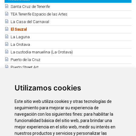
Santa Cruz de Tenerife
TEA Tenerife Espacio de las Artes
La Casa del Carnaval
El Sauzal
La Laguna
La Orotava
La custodia manuelina (La Orotava)
Puerto de la Cruz
Puerto Street Art
Retablo de Montemayor (Puerto de la Cruz)
Garachico
Utilizamos cookies
Adeje
Masca (Buenavista)
Este sitio web utiliza cookies y otras tecnologías de
Museo Alfarero de Candelaria "Casa las Miquelas"
seguimiento para mejorar su experiencia de
Guía de Isora y Santiago del Teide
navegación con los siguientes fines:
para habilitar la
funcionalidad básica del sitio web
,
para brindar una
San Miguel de Abona
mejor experiencia en el sitio web
,
medir su interés en
El Ecomuseo de El Tanque
nuestros productos y servicios y personalizar las
Salas de Arte