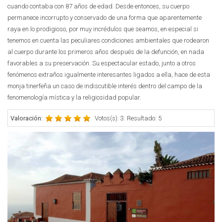
cuando contaba con 87 años de edad. Desde entonces, su cuerpo
permanece incorrupto y conservado de una forma que aparentemente
raya en lo prodigioso, por muy incrédulos que seamos, en especial si
tenemos en cuenta las peculiares condiciones ambientales que rodearon
al cuerpo durante los primeros años después de la defunción, en nada
favorables a su preservación. Su espectacular estado, junto a otros
fenómenos extraños igualmente interesantes ligados a ella, hace de esta
monja tinerfeña un caso de indiscutible interés dentro del campo de la
fenomenología mística y la religiosidad popular.
Valoración:
Votos(s): 3. Resultado: 5