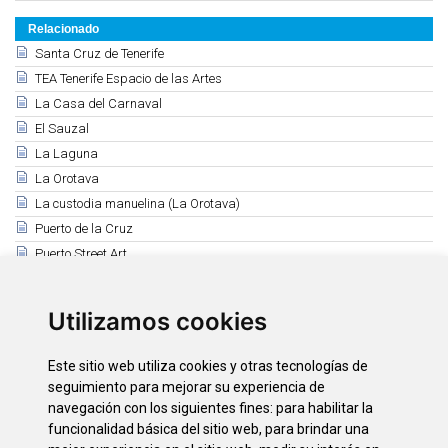
Relacionado
Santa Cruz de Tenerife
TEA Tenerife Espacio de las Artes
La Casa del Carnaval
El Sauzal
La Laguna
La Orotava
La custodia manuelina (La Orotava)
Puerto de la Cruz
Puerto Street Art
Retablo de Montemayor (Puerto de la Cruz)
Garachico
Utilizamos cookies
Adeje
Masca (Buenavista)
Este sitio web utiliza cookies y otras tecnologías de
Museo Alfarero de Candelaria "Casa las Miquelas"
seguimiento para mejorar su experiencia de
Guía de Isora y Santiago del Teide
navegación con los siguientes fines:
para habilitar la
funcionalidad básica del sitio web
,
para brindar una
San Miguel de Abona