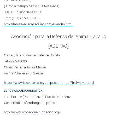
Camino Carrasco, 11
(Junto a Campo de Golf La Rosaleda)
38400 - Puerto de la Cruz
Tfno: (+34) 616 451 515
http://larosaledacasafelino.com/es/index.html
Asociación para la Defensa del Animal Canario
(ADEPAC)
Canary Island Animal Defence Society
Tel 922 581 090
Chair: Yahaira Tovas Melián
Animal Shelter in El Sauzal
https://www.facebook.com/adepaccanarias/?fref=hovercard
LORO PARQUE FOUNDATION
Loro Parque (Punta Brava), Puerto de la Cruz
Conservation of endangered parrots
http://www.loroparque-fundacion.org/