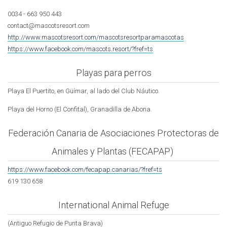
0034 - 663 950 443
contact@mascotsresort.com
http://www.mascotsresort.com/mascotsresortparamascotas
https://www.facebook.com/mascots.resort/?fref=ts
Playas para perros
Playa El Puertito, en Güímar, al lado del Club Náutico.
Playa del Horno (El Confital), Granadilla de Abona.
Federación Canaria de Asociaciones Protectoras de
Animales y Plantas (FECAPAP)
https://www.facebook.com/fecapap.canarias/?fref=ts
619 130 658
International Animal Refuge
(Antiguo Refugio de Punta Brava)