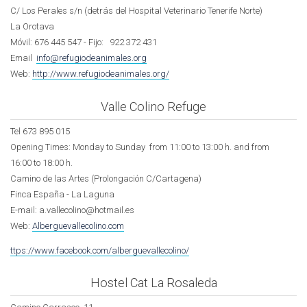
C/ Los Perales s/n (detrás del Hospital Veterinario Tenerife Norte)
La Orotava
Móvil: 676 445 547 - Fijo: 922 372 431
Email
info@refugiodeanimales.org
Web:
http://www.refugiodeanimales.org/
Valle Colino Refuge
Tel 673 895 015
Opening Times: Monday to Sunday from 11:00 to 13:00 h. and from
16:00 to 18:00 h.
Camino de las Artes (Prolongación C/Cartagena)
Finca España - La Laguna
E-mail: a.vallecolino@hotmail.es
Web:
Alberguevallecolino.com
ttps://www.facebook.com/alberguevallecolino/
Hostel Cat La Rosaleda