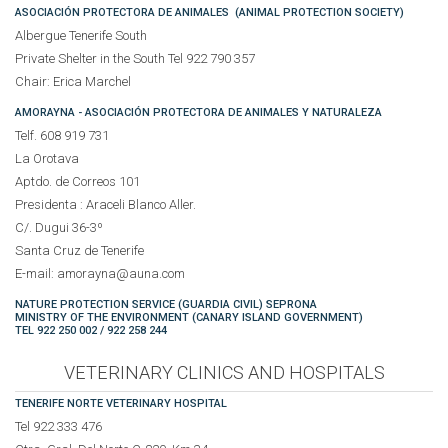
ASOCIACIÓN PROTECTORA DE ANIMALES (ANIMAL PROTECTION SOCIETY)
Albergue Tenerife South
Private Shelter in the South Tel 922 790 357
Chair: Erica Marchel
AMORAYNA - ASOCIACIÓN PROTECTORA DE ANIMALES Y NATURALEZA
Telf. 608 919 731
La Orotava
Aptdo. de Correos 101
Presidenta : Araceli Blanco Aller.
C/. Dugui 36-3º
Santa Cruz de Tenerife
E-mail: amorayna@auna.com
NATURE PROTECTION SERVICE (GUARDIA CIVIL) SEPRONA
MINISTRY OF THE ENVIRONMENT (CANARY ISLAND GOVERNMENT)
TEL 922 250 002 / 922 258 244
VETERINARY CLINICS AND HOSPITALS
TENERIFE NORTE VETERINARY HOSPITAL
Tel 922 333 476