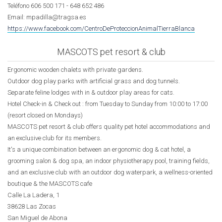
Teléfono 606 500 171 - 648 652 486
Email: mpadilla@tragsa.es
https://www.facebook.com/CentroDeProteccionAnimalTierraBlanca
MASCOTS pet resort & club
Ergonomic wooden chalets with private gardens.
Outdoor dog play parks with artificial grass and dog tunnels.
Separate feline lodges with in & outdoor play areas for cats.
Hotel Check-in & Check out : from Tuesday to Sunday from 10:00 to 17:00
(resort closed on Mondays)
MASCOTS pet resort & club offers quality pet hotel accommodations and
an exclusive club for its members.
It's a unique combination between an ergonomic dog & cat hotel, a
grooming salon & dog spa, an indoor physiotherapy pool, training fields,
and an exclusive club with an outdoor dog waterpark, a wellness-oriented
boutique & the MASCOTS cafe
Calle La Ladera, 1
38628 Las Zocas
San Miguel de Abona