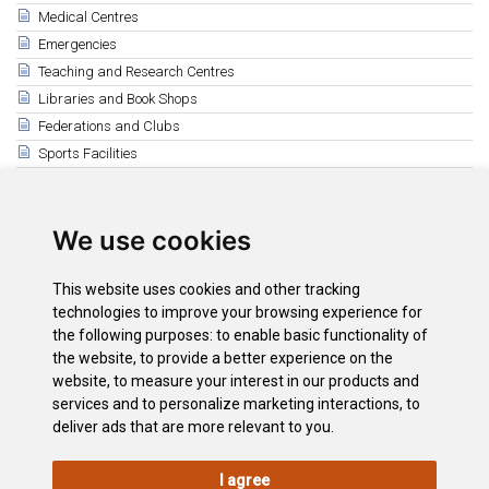
Medical Centres
Emergencies
Teaching and Research Centres
Libraries and Book Shops
Federations and Clubs
Sports Facilities
Yacht Marinas
Professionals with languages
We use cookies
Lost and Found
Religious Information
This website uses cookies and other tracking
Animal Shelters
technologies to improve your browsing experience for
the following purposes:
to enable basic functionality of
Related
the website
,
to provide a better experience on the
Animal refuges and protection societies
website
,
to measure your interest in our products and
"La Tahonilla" Wildlife Recovery Centre
services and to personalize marketing interactions
,
to
deliver ads that are more relevant to you
.
I agree