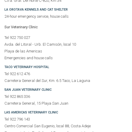
Ctra. Gral. Del Norte C-820, Km 34
LA OROTAVA KENNELS AND CAT SHELTER
24-hour emergency service, house calls
Sur Veterinary Clinic
Tel 922 750 027
Avda. del Litoral - Urb. El Camisón, local 10
Playa de las Americas
Emergencies and house calls
TACO VETERINARY HOSPITAL
Tel 922 612 476
Carretera General del Sur, Km. 6.5 Taco, La Laguna
SAN JUAN VETERINARY CLINIC
Tel 922 865 336
Carretera General, 15 Playa San Juan
LAS AMERICAS VETERINARY CLINIC
Tel 922 796 143
Centro Comercial San Eugenio, local 88, Costa Adeje