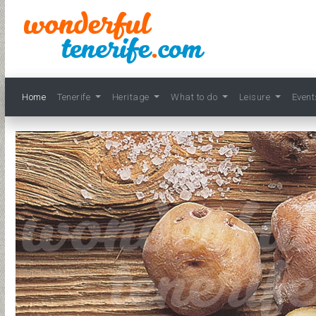
Home
Tenerife
Heritage
What to do
Leisure
Even