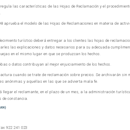
 regula las características de las Hojas de Reclamación y el procedimient
.
98 aprueba el modelo de las Hojas de Reclamaciones en materia de activ
cimiento turístico deberá entregar a los clientes las hojas de reclamaci
litarles las explicaciones y datos necesarios para su adecuada cumplimen
uejas en el mismo lugar en que se produzcan los hechos.
as o datos contribuyan al mejor enjuiciamiento de los hechos.
actura cuando se trate de reclamación sobre precios. Se archivarán sin
nes anónimas y aquellas en las que se advierta mala fe.
á llegar el reclamante, en el plazo de un mes, a la administración turístic
s de constancia.
AN)
 Fax 922 241 023