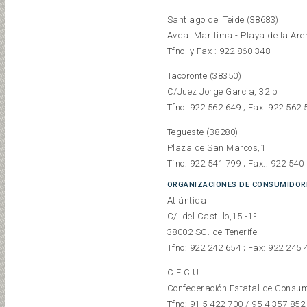
Santiago del Teide (38683)
Avda. Maritima - Playa de la Are
Tfno. y Fax : 922 860 348
Tacoronte (38350)
C/Juez Jorge Garcia, 32 b
Tfno: 922 562 649 ; Fax: 922 562 
Tegueste (38280)
Plaza de San Marcos,1
Tfno: 922 541 799 ; Fax:: 922 540
ORGANIZACIONES DE CONSUMIDOR
Atlántida
C/. del Castillo,15 -1º
38002 SC. de Tenerife
Tfno: 922 242 654 ; Fax: 922 245 
C.E.C.U.
Confederación Estatal de Consum
Tfno: 91 5 422 700 / 95 4 357 852