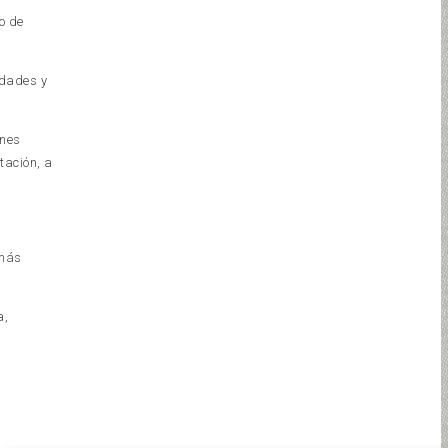
o de
idades y
ones
tación, a
 más
a,