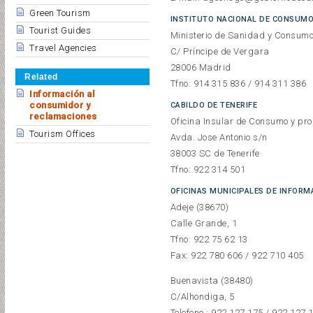
Green Tourism
INSTITUTO NACIONAL DE CONSUM
Tourist Guides
Ministerio de Sanidad y Consum
Travel Agencies
C/ Príncipe de Vergara
28006 Madrid
Related
Tfno: 914 315 836 / 914 311 386
Información al
consumidor y
CABILDO DE TENERIFE
reclamaciones
Oficina Insular de Consumo y pro
Tourism Offices
Avda. Jose Antonio s/n
38003 SC de Tenerife
Tfno: 922 314 501
OFICINAS MUNICIPALES DE INFORMA
Adeje (38670)
Calle Grande, 1
Tfno: 922 75 62 13
Fax: 922 780 606 / 922 710 405
Buenavista (38480)
C/Alhondiga, 5
Telefono : 922 127 175 / 922 127 