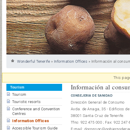
Wonderful Tenerife
»
Information Offices
»
Información al consu
This page
Información al consu
Tourism
Tourism
CONSEJERIA DE SANIDAD
Touristic resorts
Dirección General de Consumo
Conference and Convention
Avda. de Anaga, 35 - Edificios de
Centres
38001 Santa Cruz de Tenerife.
Information Offices
Tfno: 922 475 000 ; Fax: 922 247 
Accessible Tourism Guide
E-mail: dgconsgc@gobiernodeca