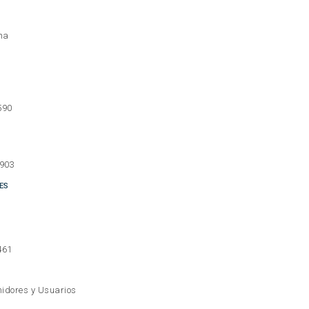
na
590
 903
ES
461
idores y Usuarios