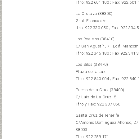
Tfno: 922 601 100 ; Fax: 922 601 
La Orotava (38300)
Gral. Franco s/n
tfno: 922 330 050 ; Fax: 922 334 
Los Realejos (38410)
C/ San Agustín, 7 - Edif. Mancom
Tfno: 922 346 180 ; Fax 922 341 
Los Silos (38470)
Plaza de la Luz
Tfno: 922 840 004 ; Fax: 922 840 
Puerto de la Cruz (38400)
C/ Luis de La Cruz, 5
Tfno y Fax: 922 387 060
Santa Cruz de Tenerife
C/Antonio Domínguez Alfonso, 27
38003
Tfno: 922 289 171