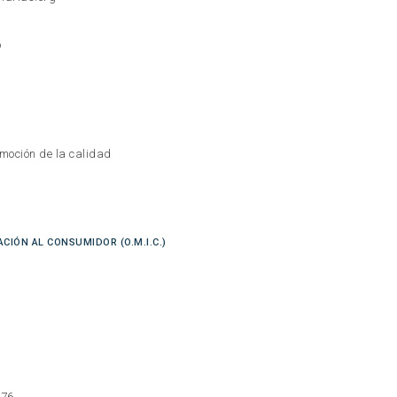
O
o
moción de la calidad
CIÓN AL CONSUMIDOR (O.M.I.C.)
176