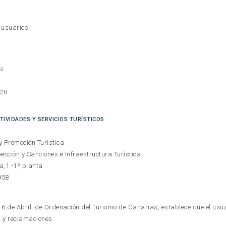
 usuarios
os
928
TIVIDADES Y SERVICIOS TURÍSTICOS
y Promoción Turística
pección y Sanciones e Infraestructura Turística
a,1 -1º planta
958
e 6 de Abril, de Ordenación del Turismo de Canarias, establece que el usu
 y reclamaciones.