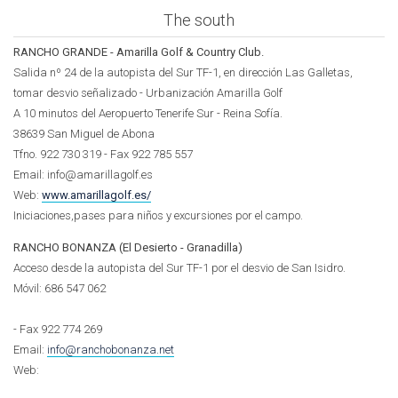
The south
RANCHO GRANDE - Amarilla Golf & Country Club.
Salida nº 24 de la autopista del Sur TF-1, en dirección Las Galletas,
tomar desvio señalizado - Urbanización Amarilla Golf
A 10 minutos del Aeropuerto Tenerife Sur - Reina Sofía.
38639 San Miguel de Abona
Tfno. 922 730 319 - Fax 922 785 557
Email: info@amarillagolf.es
Web:
www.amarillagolf.es/
Iniciaciones,pases para niños y excursiones por el campo.
RANCHO BONANZA (El Desierto - Granadilla)
Acceso desde la autopista del Sur TF-1 por el desvio de San Isidro.
Móvil:
686 547 062
- Fax 922 774 269
Email:
info@ranchobonanza.net
Web: