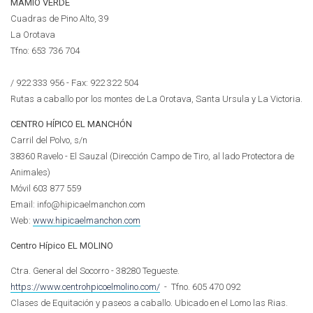
MAMIO VERDE
Cuadras de Pino Alto, 39
La Orotava
Tfno:
653 736 704
/
922 333 956
- Fax: 922 322 504
Rutas a caballo por los montes de La Orotava, Santa Ursula y La Victoria.
CENTRO HÍPICO EL MANCHÓN
Carril del Polvo, s/n
38360 Ravelo - El Sauzal (Dirección Campo de Tiro, al lado Protectora de
Animales)
Móvil 603 877 559
Email: info@hipicaelmanchon.com
Web:
www.hipicaelmanchon.com
Centro Hípico EL MOLINO
Ctra. General del Socorro - 38280 Tegueste.
https://www.centrohpicoelmolino.com/
- Tfno. 605 470 092
Clases de Equitación y paseos a caballo. Ubicado en el Lomo las Rias.