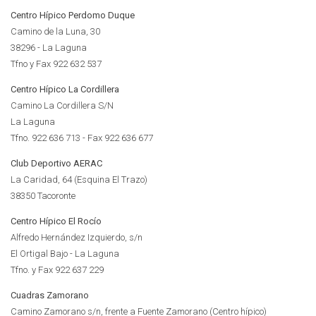
Centro Hípico Perdomo Duque
Camino de la Luna, 30
38296 - La Laguna
Tfno y Fax 922 632 537
Centro Hípico La Cordillera
Camino La Cordillera S/N
La Laguna
Tfno. 922 636 713 - Fax 922 636 677
Club Deportivo AERAC
La Caridad, 64 (Esquina El Trazo)
38350 Tacoronte
Centro Hípico El Rocío
Alfredo Hernández Izquierdo, s/n
El Ortigal Bajo - La Laguna
Tfno. y Fax 922 637 229
Cuadras Zamorano
Camino Zamorano s/n, frente a Fuente Zamorano (Centro hípico)