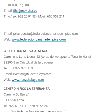
38108 La Laguna
Email:
fiht@movistar.es
Tfno./fax: 922 25 91 93 - Móvil:
655 559 211
Email: presidencia@federacioncanariadehipica.com
Web:
www.federacioncanariadehipica.com
CLUB HÍPICO NUEVA ATALAYA
Camino la Luna Llena, 42 (cerca del Aeropuerto Tenerife Norte)
38296 San Cristóbal de la Laguna
Tel: +34 922 97 53 83
Email: eventos@nuevatalaya.com
Web:
www.nuevatalaya.com
CENTRO HÍPICO LA ESPERANZA
Camino Guillén s/n
La Esperanza
Tel. 922 63 73 88 - 678 58 55 24
http://centrohipicolaesperanza.weebly.com/