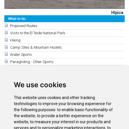
Hípica
What to do
Proposed Routes
Visits to the El Teide National Park
Hiking
Camp Sites & Mountain Hostels
Water Sports
Paragliding - Other Sports
Horse Riding and Tennis
Golf Courses
We use cookies
Hunting and Fishing
Related
This website uses cookies and other tracking
Tenis (The North)
technologies to improve your browsing experience for
the following purposes:
to enable basic functionality of
Tennis (The South)
the website
,
to provide a better experience on the
Horse Riding
website
,
to measure your interest in our products and
Tennis (Santa Cruz - La Laguna)
services and to personalize marketing interactions
,
to