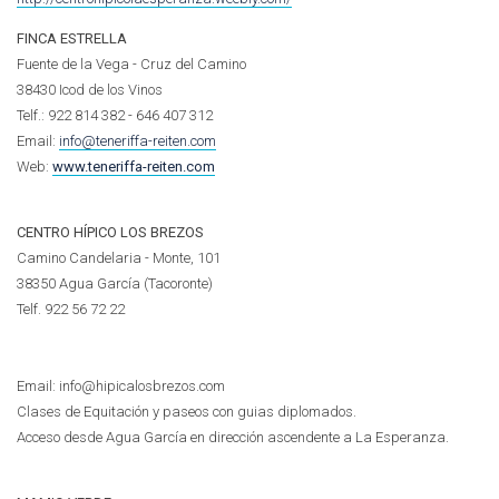
FINCA ESTRELLA
Fuente de la Vega - Cruz del Camino
38430 Icod de los Vinos
Telf.: 922 814 382 - 646 407 312
Email:
info@teneriffa-reiten.com
Web:
www.teneriffa-reiten.com
CENTRO HÍPICO LOS BREZOS
Camino Candelaria - Monte, 101
38350 Agua García (Tacoronte)
Telf.
922 56 72 22
Email: info@hipicalosbrezos.com
Clases de Equitación y paseos con guias diplomados.
Acceso desde Agua García en dirección ascendente a La Esperanza.