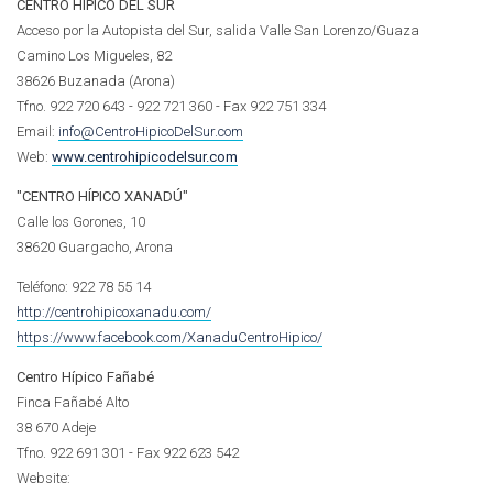
CENTRO HIPICO DEL SUR
Acceso por la Autopista del Sur, salida Valle San Lorenzo/Guaza
Camino Los Migueles, 82
38626 Buzanada (Arona)
Tfno. 922 720 643 - 922 721 360 - Fax 922 751 334
Email:
info@CentroHipicoDelSur.com
Web:
www.centrohipicodelsur.com
"CENTRO HÍPICO XANADÚ"
Calle los Gorones, 10
38620 Guargacho, Arona
Teléfono: 922 78 55 14
http://centrohipicoxanadu.com/
https://www.facebook.com/XanaduCentroHipico/
Centro Hípico Fañabé
Finca Fañabé Alto
38 670 Adeje
Tfno. 922 691 301 - Fax 922 623 542
Website: