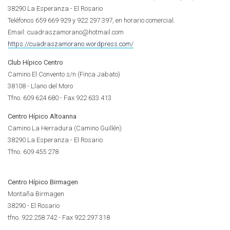
38290 La Esperanza - El Rosario
Teléfonos 659 669 929 y 922 297 397, en horario comercial.
Email: cuadraszamorano@hotmail.com
https://cuadraszamorano.wordpress.com/
Club Hípico Centro
Camino El Convento s/n (Finca Jabato)
38108 - Llano del Moro
Tfno. 609 624 680 - Fax 922 633 413
Centro Hípico Altoanna
Camino La Herradura (Camino Guillén)
38290 La Esperanza - El Rosario
Tfno.
609 455 278
Centro Hípico Birmagen
Montaña Birmagen
38290 - El Rosario
tfno. 922 258 742 - Fax 922 297 318