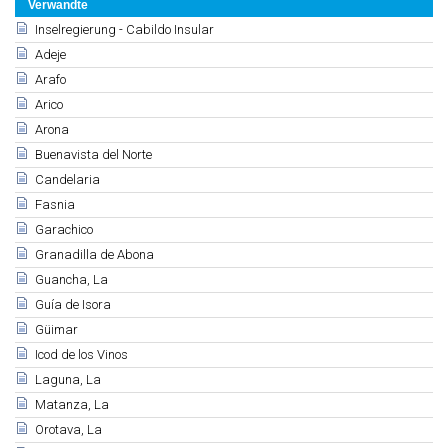
Verwandte
Inselregierung - Cabildo Insular
Adeje
Arafo
Arico
Arona
Buenavista del Norte
Candelaria
Fasnia
Garachico
Granadilla de Abona
Guancha, La
Guía de Isora
Güimar
Icod de los Vinos
Laguna, La
Matanza, La
Orotava, La