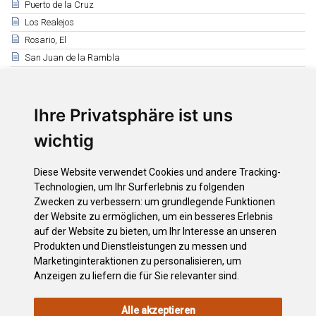
Puerto de la Cruz
Los Realejos
Rosario, El
San Juan de la Rambla
San Miguel de Abona
Santa Cruz de Tenerife
Ihre Privatsphäre ist uns
Santa Úrsula
Santiago del Teide
wichtig
Sauzal, El
Silos, Los
Diese Website verwendet Cookies und andere Tracking-
Tacoronte
Technologien, um Ihr Surferlebnis zu folgenden
Tanque, El
Zwecken zu verbessern:
um grundlegende Funktionen
der Website zu ermöglichen
,
um ein besseres Erlebnis
Tegueste
auf der Website zu bieten
,
um Ihr Interesse an unseren
Victoria, La
Produkten und Dienstleistungen zu messen und
Vilaflor de Chasna
Marketinginteraktionen zu personalisieren
,
um
Anzeigen zu liefern die für Sie relevanter sind
.
Alle akzeptieren