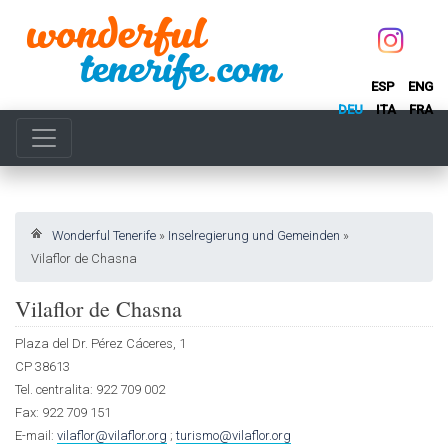
ESP
ENG
DEU
ITA
FRA
Wonderful Tenerife
»
Inselregierung und Gemeinden
»
Vilaflor de Chasna
Vilaflor de Chasna
Plaza del Dr. Pérez Cáceres, 1
CP 38613
Tel. centralita: 922 709 002
Fax: 922 709 151
E-mail:
vilaflor@vilaflor.org
;
turismo@vilaflor.org