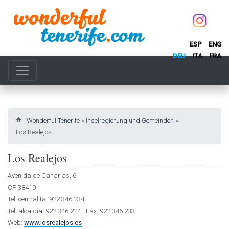
ESP
ENG
DEU
ITA
FRA
Wonderful Tenerife
»
Inselregierung und Gemeinden
»
Los Realejos
Los Realejos
Avenida de Canarias, 6
CP 38410
Tel. centralita: 922 346 234
Tel. alcaldía: 922 346 224 - Fax: 922 346 233
Web:
www.losrealejos.es