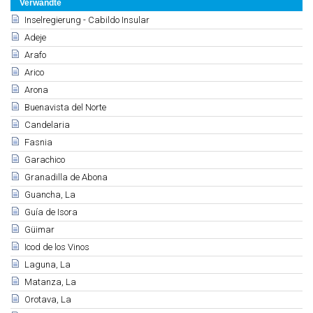
Verwandte
Inselregierung - Cabildo Insular
Adeje
Arafo
Arico
Arona
Buenavista del Norte
Candelaria
Fasnia
Garachico
Granadilla de Abona
Guancha, La
Guía de Isora
Güimar
Icod de los Vinos
Laguna, La
Matanza, La
Orotava, La