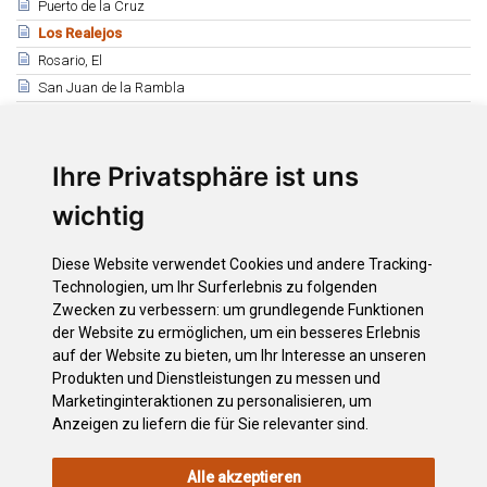
Puerto de la Cruz
Los Realejos
Rosario, El
San Juan de la Rambla
San Miguel de Abona
Santa Cruz de Tenerife
Ihre Privatsphäre ist uns
Santa Úrsula
Santiago del Teide
wichtig
Sauzal, El
Silos, Los
Diese Website verwendet Cookies und andere Tracking-
Tacoronte
Technologien, um Ihr Surferlebnis zu folgenden
Tanque, El
Zwecken zu verbessern:
um grundlegende Funktionen
der Website zu ermöglichen
,
um ein besseres Erlebnis
Tegueste
auf der Website zu bieten
,
um Ihr Interesse an unseren
Victoria, La
Produkten und Dienstleistungen zu messen und
Vilaflor de Chasna
Marketinginteraktionen zu personalisieren
,
um
Anzeigen zu liefern die für Sie relevanter sind
.
Alle akzeptieren