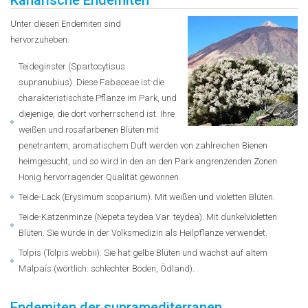
Kanarische Endemiten
Unter diesen Endemiten sind
hervorzuheben:
Teideginster (Spartocytisus
supranubius). Diese Fabaceae ist die
charakteristischste Pflanze im Park, und
diejenige, die dort vorherrschend ist. Ihre
weißen und rosafarbenen Blüten mit
penetrantem, aromatischem Duft werden von zahlreichen Bienen
heimgesucht, und so wird in den an den Park angrenzenden Zonen
Honig hervorragender Qualität gewonnen.
Teide-Lack (Erysimum scoparium). Mit weißen und violetten Blüten.
Teide-Katzenminze (Nepeta teydea Var. teydea). Mit dunkelvioletten
Blüten. Sie wurde in der Volksmedizin als Heilpflanze verwendet.
Tolpis (Tolpis webbii). Sie hat gelbe Blüten und wächst auf altem
Malpaís (wörtlich: schlechter Boden, Ödland).
Endemiten der supramediterranen