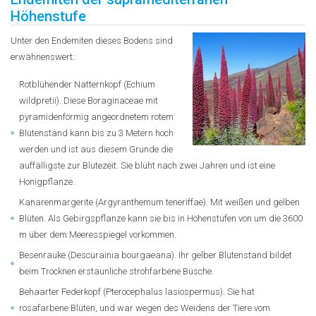
Höhenstufe
Unter den Endemiten dieses Bodens sind
erwähnenswert:
Rotblühender Natternkopf (Echium
wildpretii). Diese Boraginaceae mit
pyramidenförmig angeordnetem rotem
Blütenstand kann bis zu 3 Metern hoch
werden und ist aus diesem Grunde die
auffälligste zur Blütezeit. Sie blüht nach zwei Jahren und ist eine
Honigpflanze.
Kanarenmargerite (Argyranthemum teneriffae). Mit weißen und gelben
Blüten. Als Gebirgspflanze kann sie bis in Höhenstufen von um die 3600
m über dem Meeresspiegel vorkommen.
Besenrauke (Descurainia bourgaeana). Ihr gelber Blütenstand bildet
beim Trocknen erstaunliche strohfarbene Büsche.
Behaarter Federkopf (Pterocephalus lasiospermus). Sie hat
rosafarbene Blüten, und war wegen des Weidens der Tiere vom