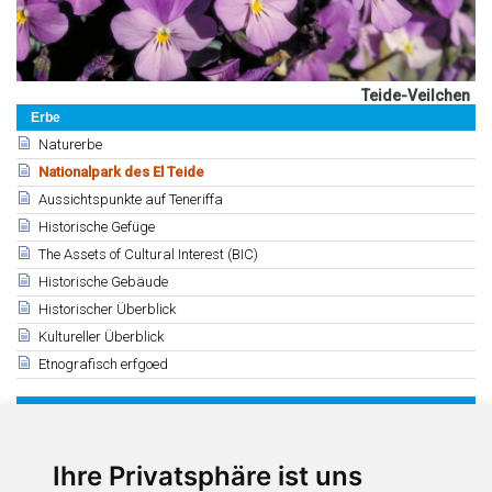
Teide-Veilchen
Erbe
Naturerbe
Nationalpark des El Teide
Aussichtspunkte auf Teneriffa
Historische Gefüge
The Assets of Cultural Interest (BIC)
Historische Gebäude
Historischer Überblick
Kultureller Überblick
Etnografisch erfgoed
Verwandte
Allgemeine Charakteristiken
Diplom der UNESCO
Ihre Privatsphäre ist uns
Geologie