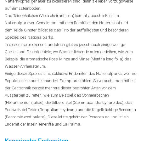
Natternkopfes genauer zu lokalisieren sind, denn sie leben vorzugsweise
auf Bimssteinböden.
Das Teide-Veilchen (Viola cheirantifolia) kommt ausschließlich im
Nationalpark vor. Gemeinsam mit dem Rotblühenden Natternkopf und
dem Teide-Ginster bildet es das Trio der auffälligsten und besonderen
Spezies des Nationalparks.
In diesem so trockenen Landstrich gibt es jedoch auch einige wenige
Quellen und Feuchtgebiete, wo Wasser liebende Arten gedeihen, wie zum
Beispiel die aromatische Ross-Minze und Minze (Mentha longifolia) das
Wasser-Arrhenaterum.
Einige dieser Spezies sind exklusive Endemiten des Nationalparks, wo ihre
Populationen kaum einhundert Exemplare zählen. So versucht man mittels
der Gentechnik derzeit mehrere dieser bedrohten Arten vor dem
Aussterben zu retten, wie zum Beispiel das Sonnenröschen
(Helianthemum juliae), die Silberdistel (Stemmacantha cynaroides), das
Edelweiß del Teide (Gnapalium teydeum) und die Kugelfrüchtige Bencomia
(Bencomia exstipulata); Diese letzte gehört den Rosacea an und ist ein
Endemit der Inseln Teneriffa und La Palma.