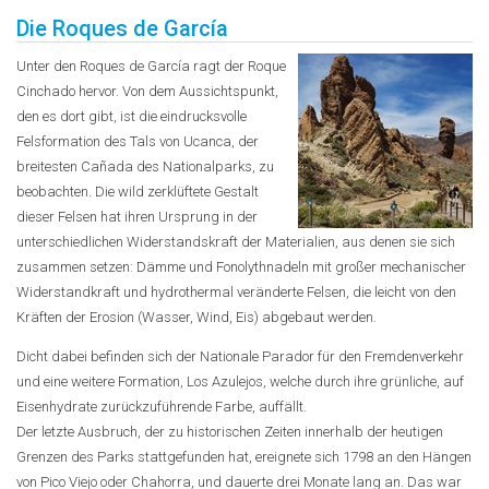
Die Roques de García
Unter den Roques de García ragt der Roque
Cinchado hervor. Von dem Aussichtspunkt,
den es dort gibt, ist die eindrucksvolle
Felsformation des Tals von Ucanca, der
breitesten Cañada des Nationalparks, zu
beobachten. Die wild zerklüftete Gestalt
dieser Felsen hat ihren Ursprung in der
unterschiedlichen Widerstandskraft der Materialien, aus denen sie sich
zusammen setzen: Dämme und Fonolythnadeln mit großer mechanischer
Widerstandkraft und hydrothermal veränderte Felsen, die leicht von den
Kräften der Erosion (Wasser, Wind, Eis) abgebaut werden.
Dicht dabei befinden sich der Nationale Parador für den Fremdenverkehr
und eine weitere Formation, Los Azulejos, welche durch ihre grünliche, auf
Eisenhydrate zurückzuführende Farbe, auffällt.
Der letzte Ausbruch, der zu historischen Zeiten innerhalb der heutigen
Grenzen des Parks stattgefunden hat, ereignete sich 1798 an den Hängen
von Pico Viejo oder Chahorra, und dauerte drei Monate lang an. Das war