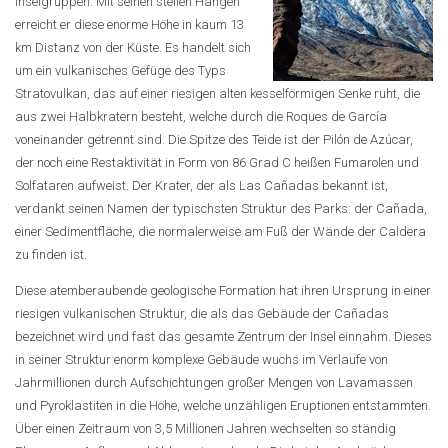
Inselgruppen. Mit seinen steilen Hängen
erreicht er diese enorme Höhe in kaum 13
km Distanz von der Küste. Es handelt sich
um ein vulkanisches Gefüge des Typs
Stratovulkan, das auf einer riesigen alten kesselförmigen Senke ruht, die
aus zwei Halbkratern besteht, welche durch die Roques de García
voneinander getrennt sind. Die Spitze des Teide ist der Pilón de Azúcar,
der noch eine Restaktivität in Form von 86 Grad C heißen Fumarolen und
Solfataren aufweist. Der Krater, der als Las Cañadas bekannt ist,
verdankt seinen Namen der typischsten Struktur des Parks: der Cañada,
einer Sedimentfläche, die normalerweise am Fuß der Wände der Caldera
zu finden ist.
Diese atemberaubende geologische Formation hat ihren Ursprung in einer
riesigen vulkanischen Struktur, die als das Gebäude der Cañadas
bezeichnet wird und fast das gesamte Zentrum der Insel einnahm. Dieses
in seiner Struktur enorm komplexe Gebäude wuchs im Verlaufe von
Jahrmillionen durch Aufschichtungen großer Mengen von Lavamassen
und Pyroklastiten in die Höhe, welche unzähligen Eruptionen entstammten.
Über einen Zeitraum von 3,5 Millionen Jahren wechselten so ständig