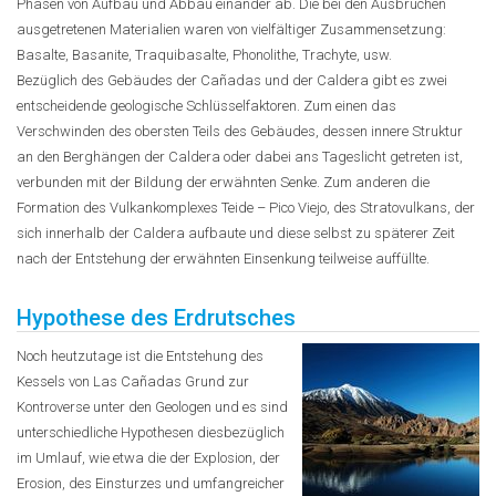
Phasen von Aufbau und Abbau einander ab. Die bei den Ausbrüchen
ausgetretenen Materialien waren von vielfältiger Zusammensetzung:
Basalte, Basanite, Traquibasalte, Phonolithe, Trachyte, usw.
Bezüglich des Gebäudes der Cañadas und der Caldera gibt es zwei
entscheidende geologische Schlüsselfaktoren. Zum einen das
Verschwinden des obersten Teils des Gebäudes, dessen innere Struktur
an den Berghängen der Caldera oder dabei ans Tageslicht getreten ist,
verbunden mit der Bildung der erwähnten Senke. Zum anderen die
Formation des Vulkankomplexes Teide – Pico Viejo, des Stratovulkans, der
sich innerhalb der Caldera aufbaute und diese selbst zu späterer Zeit
nach der Entstehung der erwähnten Einsenkung teilweise auffüllte.
Hypothese des Erdrutsches
Noch heutzutage ist die Entstehung des
Kessels von Las Cañadas Grund zur
Kontroverse unter den Geologen und es sind
unterschiedliche Hypothesen diesbezüglich
im Umlauf, wie etwa die der Explosion, der
Erosion, des Einsturzes und umfangreicher