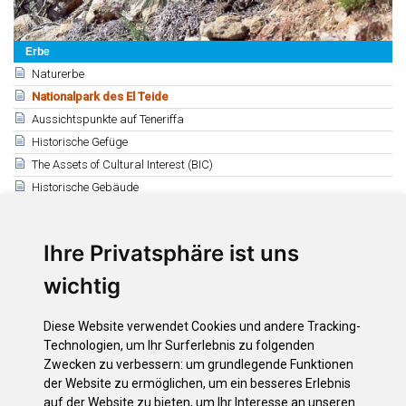
Erbe
Naturerbe
Nationalpark des El Teide
Aussichtspunkte auf Teneriffa
Historische Gefüge
The Assets of Cultural Interest (BIC)
Historische Gebäude
Historischer Überblick
Kultureller Überblick
Ihre Privatsphäre ist uns
Etnografisch erfgoed
wichtig
Verwandte
Allgemeine Charakteristiken
Diese Website verwendet Cookies und andere Tracking-
Diplom der UNESCO
Technologien, um Ihr Surferlebnis zu folgenden
Geologie
Zwecken zu verbessern:
um grundlegende Funktionen
der Website zu ermöglichen
,
um ein besseres Erlebnis
Flora
auf der Website zu bieten
,
um Ihr Interesse an unseren
Fauna