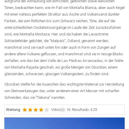
aufgrund der Anhäufung von Bimsstein, gelblichen sowie weißlichen
Tönen, beobachten kann, wie im Fall von Montaña Blanca, aber auch Kegel
mit einer nahezu perfekten Struktur aus Asche und Vulkansand dunkler
Farben, die vom Rötlichen bis zum Schwarz reichen, Töne, die auf die
unterschiedlichen Oxidationsvorgänge im Laufe der Zeit zurückzuführen
sind, wie Montaña Mostaza. Hier und da haben die Lavaströme
Schlackefelder gebildet, die "Malpaís", Ödland, genannt werden;
manchmal sind sie nach unten hin oder auch in Form von Zungen auf
andere ältere Vulkane geflossen, und manchmal sind sie in riesige Blocks
zerfallen, wie das bei dem Valle de Las Piedras Arrancadas, in der Nähe
von Montaña Rajada geschah, wo große Mengen von Obsidian, einem
glänzenden, schwarzen, glasigen Vulkangestein, zu finden sind.
Obsidian stellte für die Guanchen das wichtigste Material zur Herstellung
von Steinwerkzeugen dar, unter anderem einer Art Messer mit scharfen
Schneiden, das sie "Tabona" nannten.
Wertung:
Votos(s): 16. Resultado: 4.25