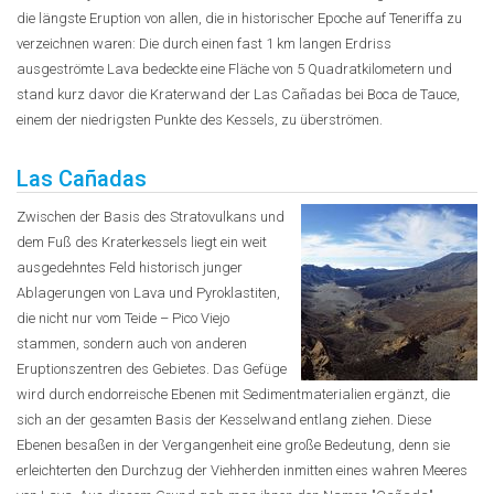
die längste Eruption von allen, die in historischer Epoche auf Teneriffa zu
verzeichnen waren: Die durch einen fast 1 km langen Erdriss
ausgeströmte Lava bedeckte eine Fläche von 5 Quadratkilometern und
stand kurz davor die Kraterwand der Las Cañadas bei Boca de Tauce,
einem der niedrigsten Punkte des Kessels, zu überströmen.
Las Cañadas
Zwischen der Basis des Stratovulkans und
dem Fuß des Kraterkessels liegt ein weit
ausgedehntes Feld historisch junger
Ablagerungen von Lava und Pyroklastiten,
die nicht nur vom Teide – Pico Viejo
stammen, sondern auch von anderen
Eruptionszentren des Gebietes. Das Gefüge
wird durch endorreische Ebenen mit Sedimentmaterialien ergänzt, die
sich an der gesamten Basis der Kesselwand entlang ziehen. Diese
Ebenen besaßen in der Vergangenheit eine große Bedeutung, denn sie
erleichterten den Durchzug der Viehherden inmitten eines wahren Meeres