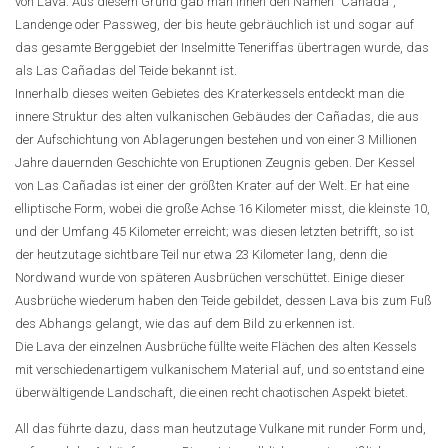
von Lava. Aus diesem Grund gab man ihnen den Namen "Cañada",
Landenge oder Passweg, der bis heute gebräuchlich ist und sogar auf
das gesamte Berggebiet der Inselmitte Teneriffas übertragen wurde, das
als Las Cañadas del Teide bekannt ist.
Innerhalb dieses weiten Gebietes des Kraterkessels entdeckt man die
innere Struktur des alten vulkanischen Gebäudes der Cañadas, die aus
der Aufschichtung von Ablagerungen bestehen und von einer 3 Millionen
Jahre dauernden Geschichte von Eruptionen Zeugnis geben. Der Kessel
von Las Cañadas ist einer der größten Krater auf der Welt. Er hat eine
elliptische Form, wobei die große Achse 16 Kilometer misst, die kleinste 10,
und der Umfang 45 Kilometer erreicht; was diesen letzten betrifft, so ist
der heutzutage sichtbare Teil nur etwa 23 Kilometer lang, denn die
Nordwand wurde von späteren Ausbrüchen verschüttet. Einige dieser
Ausbrüche wiederum haben den Teide gebildet, dessen Lava bis zum Fuß
des Abhangs gelangt, wie das auf dem Bild zu erkennen ist.
Die Lava der einzelnen Ausbrüche füllte weite Flächen des alten Kessels
mit verschiedenartigem vulkanischem Material auf, und so entstand eine
überwältigende Landschaft, die einen recht chaotischen Aspekt bietet.
All das führte dazu, dass man heutzutage Vulkane mit runder Form und,