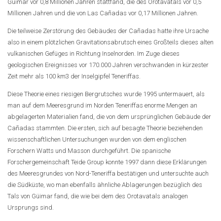
Güimar vor 0,8 Millionen Jahren stattfand, die des Orotavatals vor 0,5
Millionen Jahren und die von Las Cañadas vor 0,17 Millionen Jahren.
Die teilweise Zerstörung des Gebäudes der Cañadas hatte ihre Ursache
also in einem plötzlichen Gravitationsabrutsch eines Großteils dieses alten
vulkanischen Gefüges in Richtung Inselnorden. Im Zuge dieses
geologischen Ereignisses vor 170.000 Jahren verschwanden in kürzester
Zeit mehr als 100 km3 der Inselgipfel Teneriffas.
Diese Theorie eines riesigen Bergrutsches wurde 1995 untermauert, als
man auf dem Meeresgrund im Norden Teneriffas enorme Mengen an
abgelagerten Materialien fand, die von dem ursprünglichen Gebäude der
Cañadas stammten. Die ersten, sich auf besagte Theorie beziehenden
wissenschaftlichen Untersuchungen wurden von dem englischen
Forschern Watts und Masson durchgeführt. Die spanische
Forschergemeinschaft Teide Group konnte 1997 dann diese Erklärungen
des Meeresgrundes von Nord-Teneriffa bestätigen und untersuchte auch
die Südküste, wo man ebenfalls ähnliche Ablagerungen bezüglich des
Tals von Güimar fand, die wie bei dem des Orotavatals analogen
Ursprungs sind.