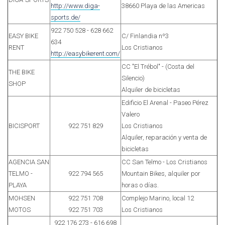
http://www.diga-
38660 Playa de las Americas
sports.de/
922 750 528 - 628 662
EASY BIKE
C/ Finlandia nº3
634
RENT
Los Cristianos
http://easybikerent.com/
CC "El Trébol" - (Costa del
THE BIKE
Silencio)
SHOP
Alquiler de bicicletas
Edificio El Arenal - Paseo Pérez
Valero
BICISPORT
922 751 829
Los Cristianos
Alquiler, reparación y venta de
bicicletas
AGENCIA SAN
CC San Telmo - Los Cristianos
TELMO -
922 794 565
Mountain Bikes, alquiler por
PLAYA
horas o días.
MOHSEN
922 751 708
Complejo Marino, local 12
MOTOS
922 751 703
Los Cristianos
922 176 273 - 616 698