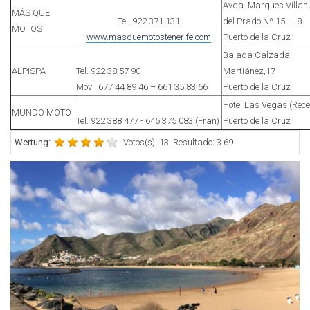
Avda. Marques Villan
MÁS QUE
Tel. 922 371 131
del Prado Nº 15-L. 8
MOTOS
www.masquemotostenerife.com
Puerto de la Cruz
Bajada Calzada
ALPISPA
Tel. 922 38 57 90
Martiánez,17
Móvil 677 44 89 46 – 661 35 83 66
Puerto de la Cruz
Hotel Las Vegas (Rece
MUNDO MOTO
Tel. 922 388 477 - 645 375 083 (Fran)
Puerto de la Cruz
Wertung:
Votos(s): 13. Resultado: 3.69