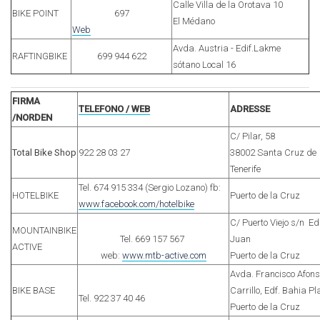
Calle Villa de la Orotava 10
BIKE POINT
697
El Médano
Web
Avda. Austria - Edif.Lakme
RAFTINGBIKE
699 944 622
sótano Local 16
FIRMA
TELEFONO / WEB
ADRESSE
/NORDEN
C/ Pilar, 58
Total Bike Shop
922 28 03 27
38002 Santa Cruz de
Tenerife
Tel. 674 915 334 (Sergio Lozano) fb:
HOTELBIKE
Puerto de la Cruz
www.facebook.com/hotelbike
C/ Puerto Viejo s/n Ed
MOUNTAINBIKE
Tel. 669 157 567
Juan
ACTIVE
web:
www.mtb-active.com
Puerto de la Cruz
Avda. Francisco Afons
BIKE BASE
Carrillo, Edf. Bahia Pla
Tel. 922 37 40 46
Puerto de la Cruz