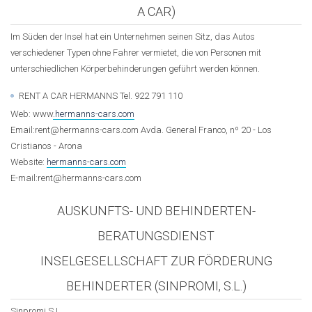
A CAR)
Im Süden der Insel hat ein Unternehmen seinen Sitz, das Autos
verschiedener Typen ohne Fahrer vermietet, die von Personen mit
unterschiedlichen Körperbehinderungen geführt werden können.
RENT A CAR HERMANNS Tel. 922 791 110
Web: www
.hermanns-cars.com
Email:rent@hermanns-cars.com Avda. General Franco, nº 20 - Los
Cristianos - Arona
Website:
hermanns-cars.com
E-mail:rent@hermanns-cars.com
AUSKUNFTS- UND BEHINDERTEN-
BERATUNGSDIENST
INSELGESELLSCHAFT ZUR FÖRDERUNG
BEHINDERTER (SINPROMI, S.L.)
Sinpromi S.L