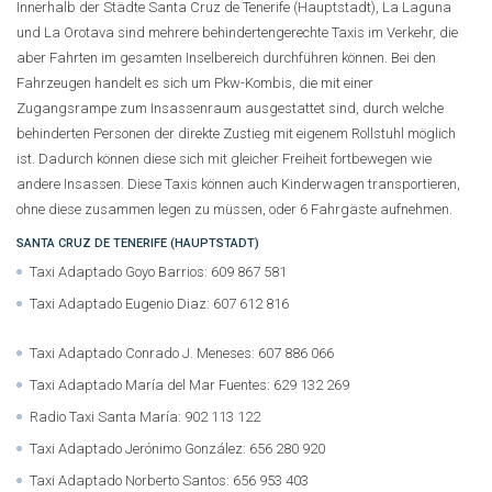
Innerhalb der Städte Santa Cruz de Tenerife (Hauptstadt), La Laguna
und La Orotava sind mehrere behindertengerechte Taxis im Verkehr, die
aber Fahrten im gesamten Inselbereich durchführen können. Bei den
Fahrzeugen handelt es sich um Pkw-Kombis, die mit einer
Zugangsrampe zum Insassenraum ausgestattet sind, durch welche
behinderten Personen der direkte Zustieg mit eigenem Rollstuhl möglich
ist. Dadurch können diese sich mit gleicher Freiheit fortbewegen wie
andere Insassen. Diese Taxis können auch Kinderwagen transportieren,
ohne diese zusammen legen zu müssen, oder 6 Fahrgäste aufnehmen.
SANTA CRUZ DE TENERIFE (HAUPTSTADT)
Taxi Adaptado Goyo Barrios: 609 867 581
Taxi Adaptado Eugenio Diaz: 607 612 816
Taxi Adaptado Conrado J. Meneses: 607 886 066
Taxi Adaptado María del Mar Fuentes: 629 132 269
Radio Taxi Santa María: 902 113 122
Taxi Adaptado Jerónimo González: 656 280 920
Taxi Adaptado Norberto Santos: 656 953 403