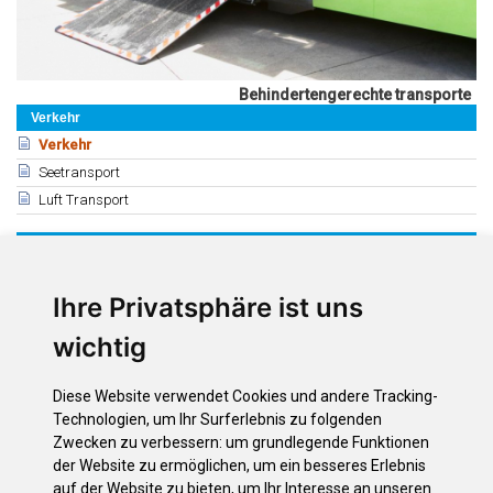
Behindertengerechte transporte
Verkehr
Verkehr
Seetransport
Luft Transport
Verwandte
Öffentliche Verkehrsmittel (Guaguas)
Straßenbahnlinie
Ihre Privatsphäre ist uns
Private Verkehrsmittel
wichtig
Ausflüge Mit Dem Taxi
Behindertengerechte Transporte
Diese Website verwendet Cookies und andere Tracking-
Allgemeine Informationen: Autoverleihen
Technologien, um Ihr Surferlebnis zu folgenden
Autovermietungen - Puerto de la Cruz
Zwecken zu verbessern:
um grundlegende Funktionen
Autovermietungen: Zone Süden
der Website zu ermöglichen
,
um ein besseres Erlebnis
auf der Website zu bieten
,
um Ihr Interesse an unseren
Zone Santa Cruz - La Laguna