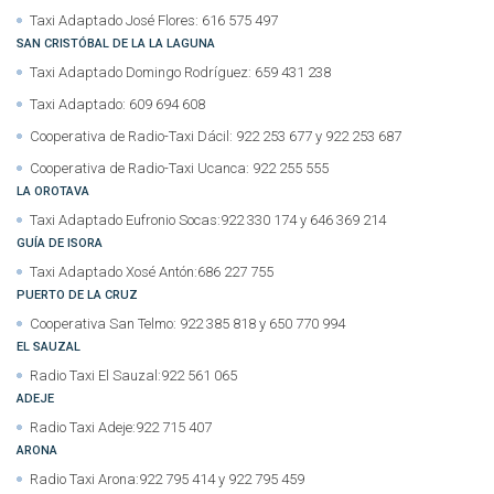
Taxi Adaptado José Flores: 616 575 497
SAN CRISTÓBAL DE LA LA LAGUNA
Taxi Adaptado Domingo Rodríguez: 659 431 238
Taxi Adaptado: 609 694 608
Cooperativa de Radio-Taxi Dácil: 922 253 677 y 922 253 687
Cooperativa de Radio-Taxi Ucanca: 922 255 555
LA OROTAVA
Taxi Adaptado Eufronio Socas:922 330 174 y 646 369 214
GUÍA DE ISORA
Taxi Adaptado Xosé Antón:686 227 755
PUERTO DE LA CRUZ
Cooperativa San Telmo: 922 385 818 y 650 770 994
EL SAUZAL
Radio Taxi El Sauzal:922 561 065
ADEJE
Radio Taxi Adeje:922 715 407
ARONA
Radio Taxi Arona:922 795 414 y 922 795 459