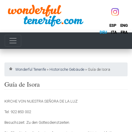
ESP
ENG
DEU
ITA
FRA
Wonderful Tenerife
»
Historische Gebäude
»
Guía de Isora
Guía de Isora
KIRCHE VON NUESTRA SEÑORA DE LA LUZ
Tel: 922 853 002
Besuchszeit: Zu den Gottesdienstzeiten.