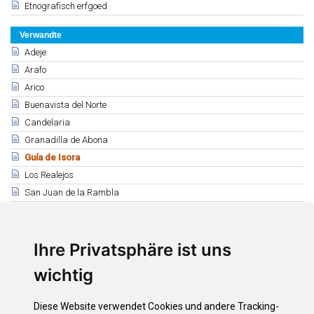
Etnografisch erfgoed
Verwandte
Adeje
Arafo
Arico
Buenavista del Norte
Candelaria
Granadilla de Abona
Guía de Isora
Los Realejos
San Juan de la Rambla
Santa Úrsula
El Sauzal
Los Silos
Ihre Privatsphäre ist uns
Tacoronte
wichtig
Tegueste
La Victoria de Acentejo
Diese Website verwendet Cookies und andere Tracking-