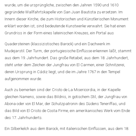
wurde, um die ursprüngliche, zwischen den Jahren 1590 und 1610
gegründete Wallfahrtskapelle von San Juan Bautista zu ersetzen. Im
Innern dieser Kirche, die zum Historischen und Künstlerischen Monument
erklärt worden ist, sind bedeutende Kunstwerke verwahrt. Sie hat einen
Grundriss in der Form eines lateinischen Kreuzes, ein Portal aus
Quadersteinen (klassizistisches Barock) und ein Dachwerk im
Mudejarstil. Der Turm, der portugiesische Einflüsse erkennen läßt, stammt
aus dem 19. Jahrhundert. Das große Retabel, aus dem 18. Jahrhundert,
steht unter dem Zeichen der Jungfrau von El Carmen, einer Schnitzerei,
deren Ursprung in Cádiz liegt, und die im Jahre 1767 in den Tempel
aufgenommen wurde.
Auch zu bemerken sind der Cristo de La Misericordia, in der Kapelle
gleichen Namens, sowie das Bildnis, in gotischem Stil, der Jungfrau von
Abona oder von El Mar, der Schutzpatronin des Südens Teneriffas, und
das Bild von El Cristo de Costa Firme, ein amerikanisches Werk vom Ende
des 17. Jahrhunderts.
Ein Silberkelch aus dem Barock, mit italienischen Einflüssen, aus dem 18.