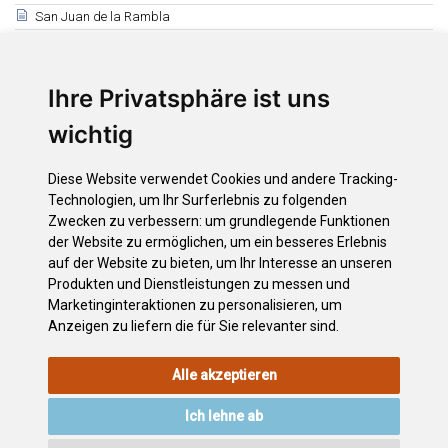
San Juan de la Rambla
Santa Úrsula
El Sauzal
Ihre Privatsphäre ist uns
Los Silos
Tacoronte
wichtig
Tegueste
La Victoria de Acentejo
Diese Website verwendet Cookies und andere Tracking-
Vilaflor
Technologien, um Ihr Surferlebnis zu folgenden
Güímar
Zwecken zu verbessern:
um grundlegende Funktionen
der Website zu ermöglichen
,
um ein besseres Erlebnis
Königliches Zollhaus (Casa de la Real Aduana)
auf der Website zu bieten
,
um Ihr Interesse an unseren
La Guancha
Produkten und Dienstleistungen zu messen und
Hoteles históricos en el Puerto de la Cruz
Marketinginteraktionen zu personalisieren
,
um
Anzeigen zu liefern die für Sie relevanter sind
.
Alle akzeptieren
RECHTLICHEN
COOKIE-
DATENSCHUTZERKLÄRUNG
HINWEISE
RICHTLINIE
Ich lehne ab
VERZEICHNIS
ZUGÄNGLICHKEIT
KONTAKT