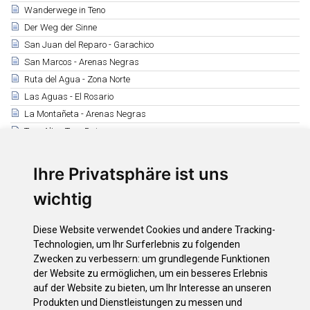
Wanderwege in Teno
Der Weg der Sinne
San Juan del Reparo - Garachico
San Marcos - Arenas Negras
Ruta del Agua - Zona Norte
Las Aguas - El Rosario
La Montañeta - Arenas Negras
Teno Alto - Teno Bajo
Ruigómez - Las Manchas - Arguayo
Roque del Conde
Ihre Privatsphäre ist uns
Tamaide
wichtig
Montaña Roja - Montaña Pelada
Camino Real de Fasnia
Diese Website verwendet Cookies und andere Tracking-
Ruta de los Peregrinos
Technologien, um Ihr Surferlebnis zu folgenden
Observación de Aves
Zwecken zu verbessern:
um grundlegende Funktionen
der Website zu ermöglichen
,
um ein besseres Erlebnis
auf der Website zu bieten
,
um Ihr Interesse an unseren
Downloads
Produkten und Dienstleistungen zu messen und
Wanderkarte