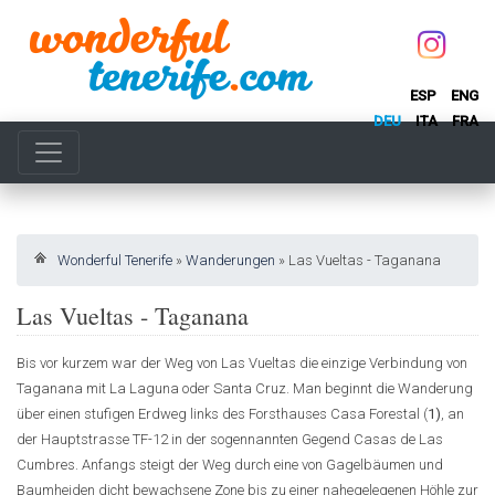
ESP
ENG
DEU
ITA
FRA
Wonderful Tenerife
»
Wanderungen
»
Las Vueltas - Taganana
Las Vueltas - Taganana
Bis vor kurzem war der Weg von Las Vueltas die einzige Verbindung von
Taganana mit La Laguna oder Santa Cruz. Man beginnt die Wanderung
über einen stufigen Erdweg links des Forsthauses Casa Forestal (
1)
, an
der Hauptstrasse TF-12 in der sogennannten Gegend Casas de Las
Cumbres. Anfangs steigt der Weg durch eine von Gagelbäumen und
Baumheiden dicht bewachsene Zone bis zu einer nahegelegenen Höhle zur