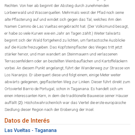
Rechten. Von hier ab beginnt der Abstieg durch zunehmenden
Lorbeerwald und Wasserquellen. Mehrmals weist der Pfad noch seine
alte Pflasterung auf und windet sich gegen das Tal, welches ihm den
Namen Camino de Las Vueltas eingebracht hat. (Der Volksmund besagt,
er habe so viele Kurven wie ein Jahr an Tagen zählt.) Weiter talwärts
beginnt sich der Wald fortgehend zu lichten, um fantastische Ausblicke
auf die Küste freizugeben. Das Kopfsteinpflaster des Weges tritt jetzt
stärker hervor, und man wandert an Steinmauern und verlassenen
Terrassenfeldern oder an bestellten Weinbauflächen und Kartoffeläckern
vorbei. An diesem Punkt angelangt, führt der Wanderweg zur Strasse von
Los Naranjos. Er überquert diese und folgt einem, einige Meter weiter
abwärts gelegenen, gepflasterten Weg zur Linken. Dieser führt direkt zum
Ortsviertel Barrio de Portugal, schon in Taganana. Es handelt sich um
einen interessanten Kern, in dem die traditionelle Bauweise seiner Häuser
auffällt (
2).
Höchstwahrscheinlich war das Viertel die erste europäische
Siedlung dieser Region nach der Eroberung der Insel.
Datos de Interés
Las Vueltas - Taganana