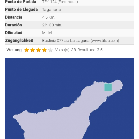
Punto de Partida
TF-1124 (Forsthaus)
Punto de Llegada
Taganana
Distancia
4,5 Km.
Duración
2 h. 30 min.
Dificultad
Mittel
Zugänglichkeit
Buslinie 077 ab La Laguna (www.titsa.com)
Wertung:
Votos(s): 38. Resultado: 3.5