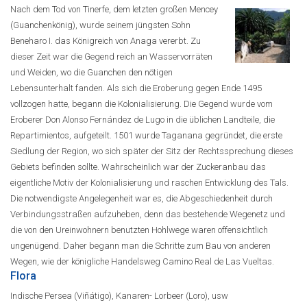
Nach dem Tod von Tinerfe, dem letzten großen Mencey
(Guanchenkönig), wurde seinem jüngsten Sohn
Beneharo I. das Königreich von Anaga vererbt. Zu
dieser Zeit war die Gegend reich an Wasservorräten
und Weiden, wo die Guanchen den nötigen
Lebensunterhalt fanden. Als sich die Eroberung gegen Ende 1495
vollzogen hatte, begann die Kolonialisierung. Die Gegend wurde vom
Eroberer Don Alonso Fernández de Lugo in die üblichen Landteile, die
Repartimientos, aufgeteilt. 1501 wurde Taganana gegründet, die erste
Siedlung der Region, wo sich später der Sitz der Rechtssprechung dieses
Gebiets befinden sollte. Wahrscheinlich war der Zuckeranbau das
eigentliche Motiv der Kolonialisierung und raschen Entwicklung des Tals.
Die notwendigste Angelegenheit war es, die Abgeschiedenheit durch
Verbindungsstraßen aufzuheben, denn das bestehende Wegenetz und
die von den Ureinwohnern benutzten Hohlwege waren offensichtlich
ungenügend. Daher begann man die Schritte zum Bau von anderen
Wegen, wie der königliche Handelsweg Camino Real de Las Vueltas.
Flora
Indische Persea (Viñátigo), Kanaren- Lorbeer (Loro), usw