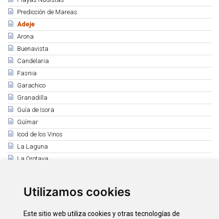
Predicción de Mareas
Adeje
Arona
Buenavista
Candelaria
Fasnia
Garachico
Granadilla
Guía de Isora
Güímar
Icod de los Vinos
La Laguna
La Orotava
Puerto de la Cruz
Los Realejos
Utilizamos cookies
El Rosario
San Juan de la Rambla
Este sitio web utiliza cookies y otras tecnologías de