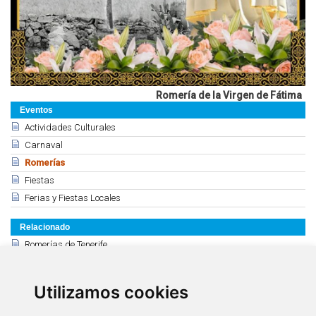
Romería de la Virgen de Fátima
Eventos
Actividades Culturales
Carnaval
Romerías
Fiestas
Ferias y Fiestas Locales
Relacionado
Romerías de Tenerife
Romería de San Marcos (Tegueste)
Romería de la Virgen de Fátima (Arona)
Utilizamos cookies
Romería de San Isidro (Los Realejos)
Romería de San Isidro (La Orotava)