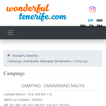
ESP
ENG
DEU
ITA
FRA
Wonderful Tenerife
»
Campings, Acampada, Albergues de Montaña
»
Campings
Campings
CAMPING - CARAVANING NAUTA
Cañada Blanca - Ctra. 653 (Km 1.5)
38632 Las Galletas - ARONA
Telf. 922 785 118 / 922 785 027 - Fax 922 795 016