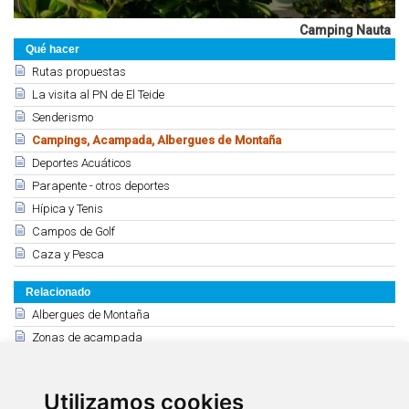
Camping Nauta
Qué hacer
Rutas propuestas
La visita al PN de El Teide
Senderismo
Campings, Acampada, Albergues de Montaña
Deportes Acuáticos
Parapente - otros deportes
Hípica y Tenis
Campos de Golf
Caza y Pesca
Relacionado
Albergues de Montaña
Zonas de acampada
Campamentos y Aula en la Naturaleza
Centro de Actividades en la Naturaleza “Emilio Fernández Muñoz”
Utilizamos cookies
Campings