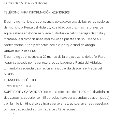
Tardes de 16.00 a 22.00 horas
TELÉFONO PARA INFORMACIÓN:
629 139 203
El camping municipal se encuentra ubicado en una de las zonas costeras
del municipio, Punta del Hidalgo, localidad con piscinas naturales de
agua salada en donde se puede disfrutar de bellos parajes de costa y
montaña, así como de unas maravillosas puestas de sol. Desde allí
parten varias rutas y senderos hacia el parque rural de Anaga.
UBICACIÓN Y ACCESO:
El camping se encuentra a 20 metros de la playa o zona de baño. Para
llegar se accede por la carretera de La Laguna a Punta del Hidalgo,
tomando la segunda desviación a la izquierda desde la entrada del
pueblo.
TRANSPORTE PÚBLICO:
Línea 105 de TITSA
SUPERFICIE Y CAPACIDAD:
Tiene una extensión de 24.000 m2. dividida en
dos zonas: la superior con 15 parcelas (sólo para tiendas de acampada)
y en la inferior, 63 parcelas (para caravanas, autocaravanas y casetas),
con una capacidad aproximada de 312 personas.