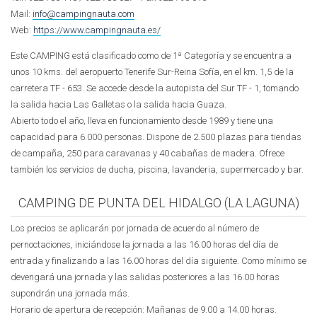
Mail:
info@campingnauta.com
Web:
https://www.campingnauta.es/
Este CAMPING está clasificado como de 1ª Categoría y se encuentra a
unos 10 kms. del aeropuerto Tenerife Sur-Reina Sofía, en el km. 1,5 de la
carretera TF - 653. Se accede desde la autopista del Sur TF - 1, tomando
la salida hacia Las Galletas o la salida hacia Guaza.
Abierto todo el año, lleva en funcionamiento desde 1989 y tiene una
capacidad para 6.000 personas. Dispone de 2.500 plazas para tiendas
de campaña, 250 para caravanas y 40 cabañas de madera. Ofrece
también los servicios de ducha, piscina, lavanderia, supermercado y bar.
CAMPING DE PUNTA DEL HIDALGO (LA LAGUNA)
Los precios se aplicarán por jornada de acuerdo al número de
pernoctaciones, iniciándose la jornada a las 16.00 horas del día de
entrada y finalizando a las 16.00 horas del día siguiente. Como mínimo se
devengará una jornada y las salidas posteriores a las 16.00 horas
supondrán una jornada más.
Horario de apertura de recepción: Mañanas de 9.00 a 14.00 horas.