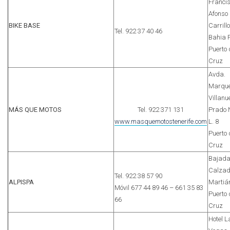
Franci
Afonso
BIKE BASE
Carrillo
Tel. 922 37 40 46
Bahia P
Puerto 
Cruz
Avda.
Marqu
Villanu
MÁS QUE MOTOS
Tel. 922 371 131
Prado 
www.masquemotostenerife.com
L. 8
Puerto 
Cruz
Bajad
Calza
Tel. 922 38 57 90
ALPISPA
Martiá
Móvil 677 44 89 46 – 661 35 83
Puerto 
66
Cruz
Hotel L