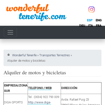
ESP
ENG
DEU
ITA
FRA
Wonderful Tenerife
»
Transportes Terrestres
»
Alquiler de motos y bicicletas
Alquiler de motos y bicicletas
EMPRESA/ZONA
TELEFONO / WEB
DIRECCIÓN
SUR
Tel.: (0034) 922 793 009
Avda. Rafael Puig 23
DIGA-SPORTS
http://www.diga-
38660 Playa de las Americas