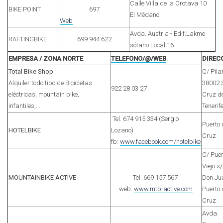
Calle Villa de la Orotava 10
BIKE POINT
697
El Médano
Web
Avda. Austria - Edif.Lakme
RAFTINGBIKE
699 944 622
sótano Local 16
EMPRESA / ZONA NORTE
TELEFONO/@/WEB
DIREC
Total Bike Shop
C/ Pilar
Alquiler todo tipo de Bicicletas:
38002 
922 28 03 27
eléctricas, mountain bike,
Cruz d
infantiles,...
Tenerif
Tel. 674 915 334 (Sergio
Puerto 
HOTELBIKE
Lozano)
Cruz
fb:
www.facebook.com/hotelbike
C/ Puer
Viejo s
MOUNTAINBIKE ACTIVE
Tel. 669 157 567
Don Ju
web:
www.mtb-active.com
Puerto 
Cruz
Avda.