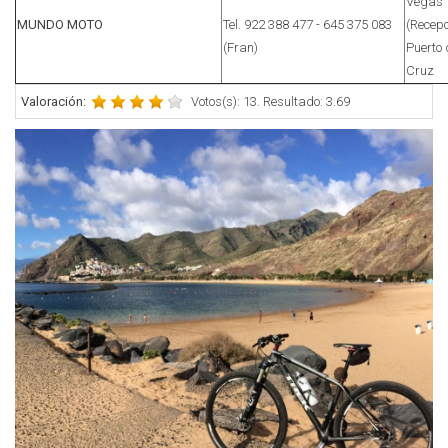
Vegas
MUNDO MOTO
Tel. 922 388 477 - 645 375 083
(Recepc
(Fran)
Puerto 
Cruz
Valoración:
Votos(s): 13. Resultado: 3.69