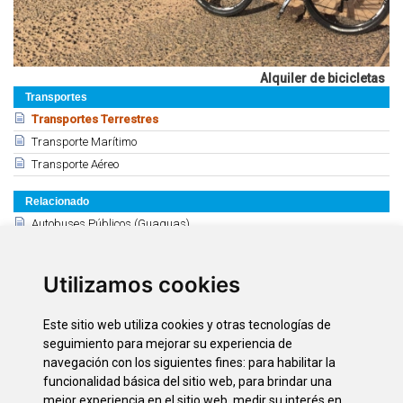
Alquiler de bicicletas
Transportes
Transportes Terrestres
Transporte Marítimo
Transporte Aéreo
Relacionado
Autobuses Públicos (Guaguas)
Tranvía de Tenerife
Transporte Discrecional
Utilizamos cookies
Compañías de Taxi - Excursiones
Transporte adaptado
Este sitio web utiliza cookies y otras tecnologías de
Alquiler de vehículos: Información General
seguimiento para mejorar su experiencia de
Alquiler de Coches - Puerto de la Cruz
navegación con los siguientes fines:
para habilitar la
funcionalidad básica del sitio web
,
para brindar una
Alquiler de coches - Zona Sur
mejor experiencia en el sitio web
,
medir su interés en