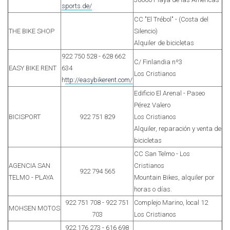
sports.de/
CC "El Trébol" - (Costa del
THE BIKE SHOP
Silencio)
Alquiler de bicicletas
922 750 528 - 628 662
C/ Finlandia nº3
EASY BIKE RENT
634
Los Cristianos
h
ttp://easybikerent.com/
Edificio El Arenal - Paseo
Pérez Valero
BICISPORT
922 751 829
Los Cristianos
Alquiler, reparación y venta de
bicicletas
CC San Telmo - Los
AGENCIA SAN
Cristianos
922 794 565
TELMO - PLAYA
Mountain Bikes, alquiler por
horas o días.
922 751 708 - 922 751
Complejo Marino, local 12
MOHSEN MOTOS
703
Los Cristianos
922 176 273 - 616 698