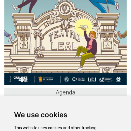
Agenda
«
August 2026
»
We use cookies
S
M
T
W
T
F
S
26
27
28
29
30
31
1
This website uses cookies and other tracking
2
3
4
5
6
7
8