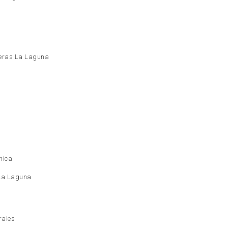
eras La Laguna
nica
 La Laguna
rales