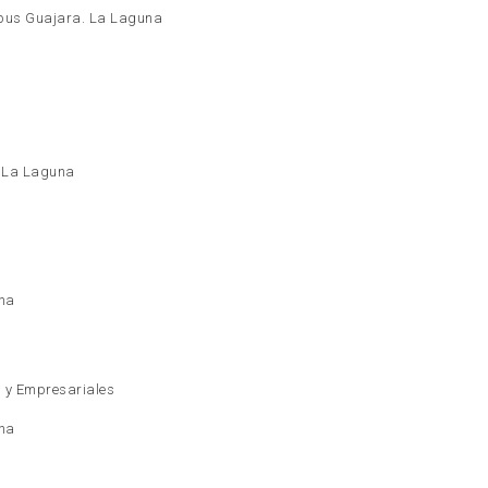
mpus Guajara. La Laguna
z La Laguna
una
 y Empresariales
una