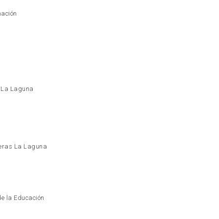
mación
z La Laguna
eras La Laguna
de la Educación