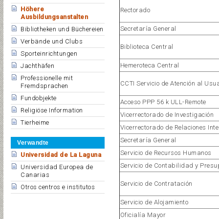
Höhere
Rectorado
Ausbildungsanstalten
Secretaría General
Bibliotheken und Büchereien
Verbände und Clubs
Biblioteca Central
Sporteinrichtungen
Hemeroteca Central
Jachthäfen
Professionelle mit
CCTI Servicio de Atención al Usu
Fremdsprachen
Fundobjekte
Acceso PPP 56 k ULL-Remote
Religiöse Information
Vicerrectorado de Investigación
Tierheime
Vicerrectorado de Relaciones Int
Secretaría General
Verwandte
Servicio de Recursos Humanos
Universidad de La Laguna
Servicio de Contabilidad y Pres
Universidad Europea de
Canarias
Servicio de Contratación
Otros centros e institutos
Servicio de Alojamiento
Oficialía Mayor