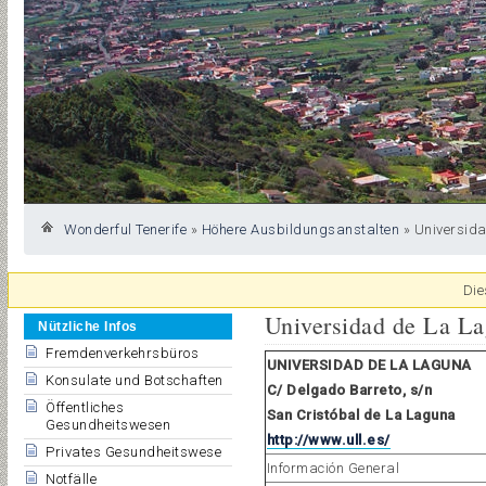
Wonderful Tenerife
»
Höhere Ausbildungsanstalten
»
Universid
Die
Universidad de La L
Nützliche Infos
Fremdenverkehrsbüros
UNIVERSIDAD DE LA LAGUNA
Konsulate und Botschaften
C/ Delgado Barreto, s/n
Öffentliches
San Cristóbal de La Laguna
Gesundheitswesen
http://www.ull.es/
Privates Gesundheitswese
Información General
Notfälle