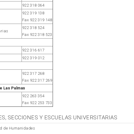
922 318 064
922 319 138
Fax 922 319 148
922 318 524
arias
Fax 922 318 523
922 316 617
922 319 012
922 317 268
Fax 922 317 269
de Las Palmas
922 263 354
Fax 922 253 733
ES, SECCIONES Y ESCUELAS UNIVERSITARIAS
tad de Humanidades