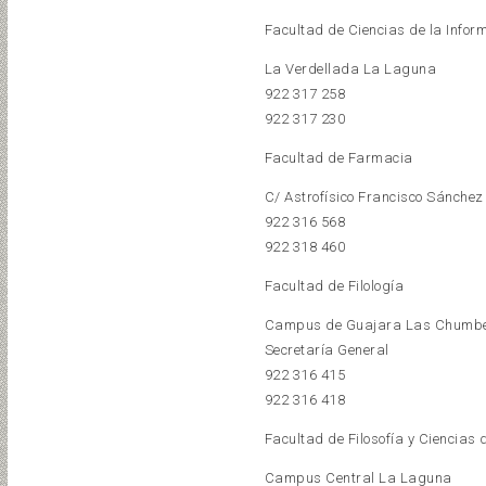
Facultad de Ciencias de la Infor
La Verdellada La Laguna
922 317 258
922 317 230
Facultad de Farmacia
C/ Astrofísico Francisco Sánche
922 316 568
922 318 460
Facultad de Filología
Campus de Guajara Las Chumb
Secretaría General
922 316 415
922 316 418
Facultad de Filosofía y Ciencias 
Campus Central La Laguna