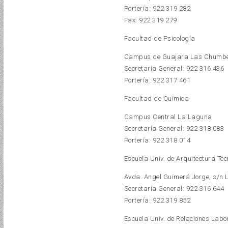
Portería: 922 319 282
Fax: 922 319 279
Facultad de Psicología
Campus de Guajara Las Chumb
Secretaría General: 922 316 436
Portería: 922 317 461
Facultad de Química
Campus Central La Laguna
Secretaría General: 922 318 083
Portería: 922 318 014
Escuela Univ. de Arquitectura Téc
Avda. Angel Guimerá Jorge, s/n
Secretaría General: 922 316 644
Portería: 922 319 852
Escuela Univ. de Relaciones Labo