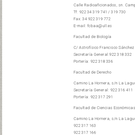
Calle Radioaficionados, sn. Ca
Tf: 922 34 319 741 / 319 730
Fax: 34 922 319 772
E-mail: fcbaa@ull.es
Facultad de Biología
C/ Astrofísico Francisco Sánche
Secretaría General:922 318 332
Portería: 922 318 336
Facultad de Derecho
Camino La Hornera, s/n La Lag
Secretaría General: 922 316 411
Portería: 922 317 291
Facultad de Ciencias Económicas
Camino La Hornera, s/n La Lag
922 317 163
922 317 166