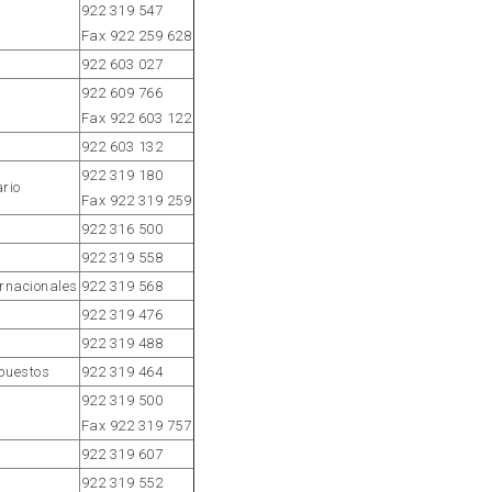
922 319 547
Fax 922 259 628
922 603 027
922 609 766
Fax 922 603 122
922 603 132
922 319 180
ario
Fax 922 319 259
922 316 500
922 319 558
ernacionales
922 319 568
922 319 476
922 319 488
upuestos
922 319 464
922 319 500
Fax 922 319 757
922 319 607
922 319 552