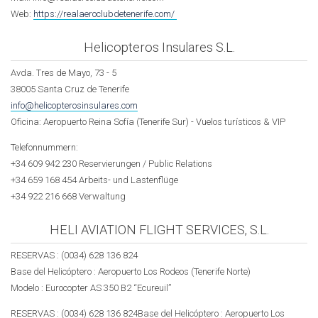
Web:
https://realaeroclubdetenerife.com/
Helicopteros Insulares S.L.
Avda. Tres de Mayo, 73 - 5
38005 Santa Cruz de Tenerife
info@helicopterosinsulares.com
Oficina: Aeropuerto Reina Sofía (Tenerife Sur) - Vuelos turísticos & VIP
Telefonnummern:
+34 609 942 230 Reservierungen / Public Relations
+34 659 168 454 Arbeits- und Lastenflüge
+34 922 216 668 Verwaltung
HELI AVIATION FLIGHT SERVICES, S.L.
RESERVAS : (0034) 628 136 824
Base del Helicóptero : Aeropuerto Los Rodeos (Tenerife Norte)
Modelo : Eurocopter AS 350 B2 “Ecureuil”
RESERVAS : (0034) 628 136 824Base del Helicóptero : Aeropuerto Los