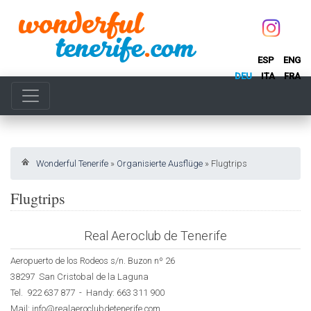
ESP
ENG
DEU
ITA
FRA
Wonderful Tenerife
»
Organisierte Ausflüge
»
Flugtrips
Flugtrips
Real Aeroclub de Tenerife
Aeropuerto de los Rodeos s/n. Buzon nº 26
38297 San Cristobal de la Laguna
Tel. 922 637 877 - Handy: 663 311 900
Mail: info@realaeroclubdetenerife.com