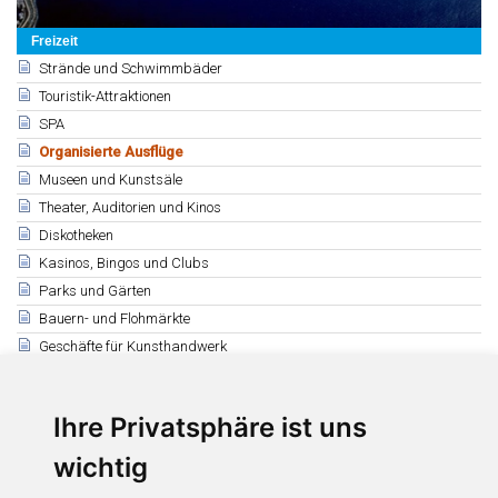
Freizeit
Strände und Schwimmbäder
Touristik-Attraktionen
SPA
Organisierte Ausflüge
Museen und Kunstsäle
Theater, Auditorien und Kinos
Diskotheken
Kasinos, Bingos und Clubs
Parks und Gärten
Bauern- und Flohmärkte
Geschäfte für Kunsthandwerk
Verwandte
Ihre Privatsphäre ist uns
Walbeobachtung
Seeausflüge
wichtig
Landausflüge