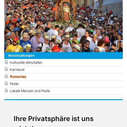
Veranstaltungen
Kulturelle Aktivitäten
Karneval
Romerías
Feste
Lokale Messen und Feste
Verwandte
Romerías auf Tenerife
Romería von San Marcos (Tegueste)
Ihre Privatsphäre ist uns
Jungfrau von Fátima (Arona)