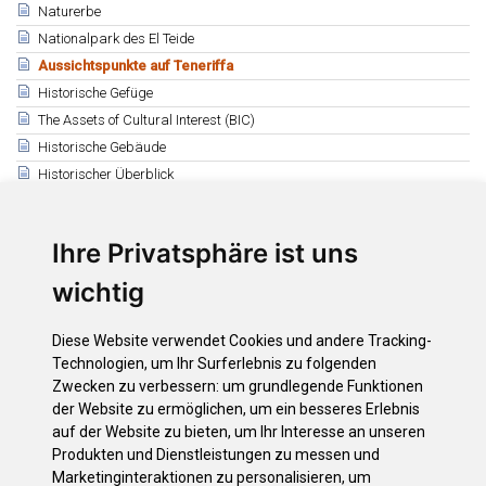
Naturerbe
Nationalpark des El Teide
Aussichtspunkte auf Teneriffa
Historische Gefüge
The Assets of Cultural Interest (BIC)
Historische Gebäude
Historischer Überblick
Kultureller Überblick
Etnografisch erfgoed
Ihre Privatsphäre ist uns
Verwandte
wichtig
Aussichtspunkte auf Teneriffa
Volcanes y malpaíses
Diese Website verwendet Cookies und andere Tracking-
Pueblos, caseríos y medianías agrícolas
Technologien, um Ihr Surferlebnis zu folgenden
Ciudades entre Europa y América
Zwecken zu verbessern:
um grundlegende Funktionen
der Website zu ermöglichen
,
um ein besseres Erlebnis
La costa, entre playas y acantilados
auf der Website zu bieten
,
um Ihr Interesse an unseren
Bosques bajo la niebla, bosques bajo el sol
Produkten und Dienstleistungen zu messen und
Barrancos valles y macizos antiguos, la huella de la erosión
Marketinginteraktionen zu personalisieren
,
um