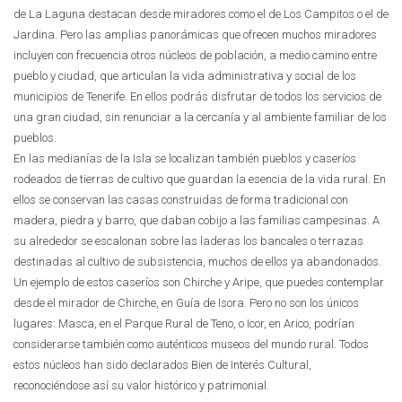
de La Laguna destacan desde miradores como el de Los Campitos o el de
Jardina. Pero las amplias panorámicas que ofrecen muchos miradores
incluyen con frecuencia otros núcleos de población, a medio camino entre
pueblo y ciudad, que articulan la vida administrativa y social de los
municipios de Tenerife. En ellos podrás disfrutar de todos los servicios de
una gran ciudad, sin renunciar a la cercanía y al ambiente familiar de los
pueblos.
En las medianías de la Isla se localizan también pueblos y caseríos
rodeados de tierras de cultivo que guardan la esencia de la vida rural. En
ellos se conservan las casas construidas de forma tradicional con
madera, piedra y barro, que daban cobijo a las familias campesinas. A
su alrededor se escalonan sobre las laderas los bancales o terrazas
destinadas al cultivo de subsistencia, muchos de ellos ya abandonados.
Un ejemplo de estos caseríos son Chirche y Aripe, que puedes contemplar
desde el mirador de Chirche, en Guía de Isora. Pero no son los únicos
lugares: Masca, en el Parque Rural de Teno, o Icor, en Arico, podrían
considerarse también como auténticos museos del mundo rural. Todos
estos núcleos han sido declarados Bien de Interés Cultural,
reconociéndose así su valor histórico y patrimonial.