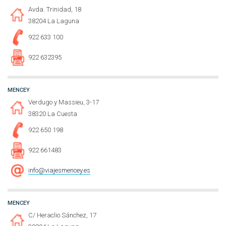
Avda. Trinidad, 18
38204 La Laguna
922 633 100
922 632395
MENCEY
Verdugo y Massieu, 3-17
38320 La Cuesta
922 650 198
922 661483
info@viajesmencey.es
MENCEY
C/ Heraclio Sánchez, 17