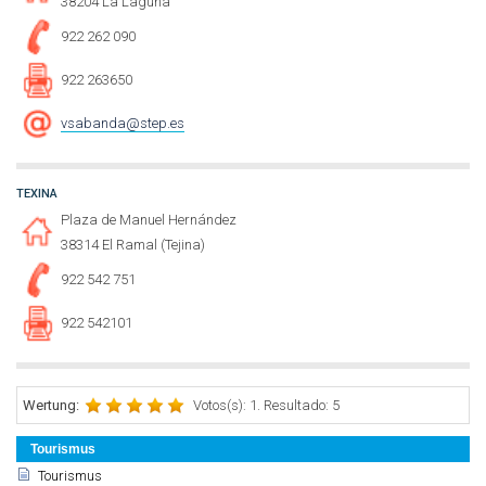
38204 La Laguna
922 262 090
922 263650
vsabanda@step.es
TEXINA
Plaza de Manuel Hernández
38314 El Ramal (Tejina)
922 542 751
922 542101
Wertung:
Votos(s): 1. Resultado: 5
Tourismus
Tourismus