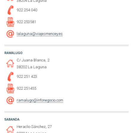
38204 La Laguna
922 254 040
922 253581
lalaguna@viajesmencey.es
RAMALUGO
C/ Juana Blanca, 2
38202 La Laguna
922 251 423
922 251455
ramalugo@infonegocio.com
SABANDA
Heraclio Sánchez, 27