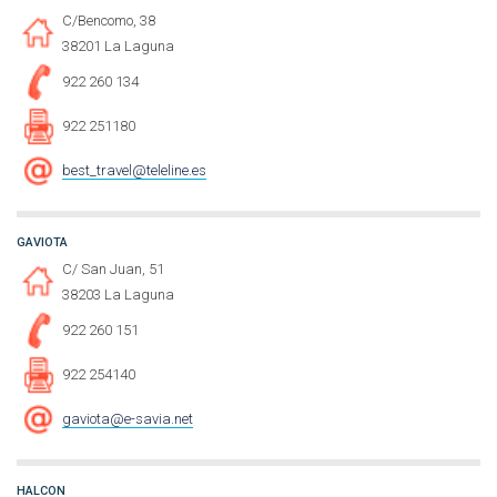
C/Bencomo, 38
38201 La Laguna
922 260 134
922 251180
best_travel@teleline.es
GAVIOTA
C/ San Juan, 51
38203 La Laguna
922 260 151
922 254140
gaviota@e-savia.net
HALCON