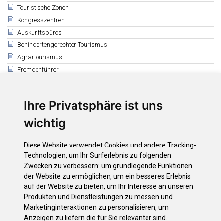
Touristische Zonen
Kongresszentren
Auskunftsbüros
Behindertengerechter Tourismus
Agrartourismus
Fremdenführer
Reisebüros
Ihre Privatsphäre ist uns
Verwandte
APAV Verband der Reisebüros der Provinz
wichtig
Costa Adeje
Playa de las Américas - Los Cristianos Arona
Diese Website verwendet Cookies und andere Tracking-
Puerto de la Cruz
Technologien, um Ihr Surferlebnis zu folgenden
Santa Cruz de Tenerife
Zwecken zu verbessern:
um grundlegende Funktionen
La Laguna
der Website zu ermöglichen
,
um ein besseres Erlebnis
auf der Website zu bieten
,
um Ihr Interesse an unseren
Tacoronte
Produkten und Dienstleistungen zu messen und
La Orotava - Los Realejos
Marketinginteraktionen zu personalisieren
,
um
Anzeigen zu liefern die für Sie relevanter sind
.