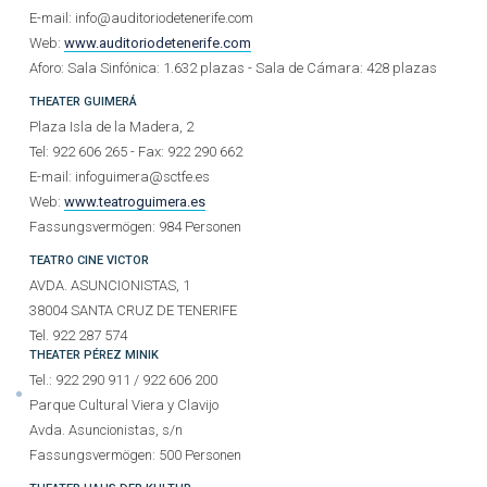
E-mail: info@auditoriodetenerife.com
Web:
www.auditoriodetenerife.com
Aforo: Sala Sinfónica: 1.632 plazas - Sala de Cámara: 428 plazas
THEATER
GUIMERÁ
Plaza Isla de la Madera, 2
Tel: 922 606 265 - Fax: 922 290 662
E-mail: infoguimera@sctfe.es
Web:
www.teatroguimera.es
Fassungsvermögen: 984 Personen
TEATRO CINE VICTOR
AVDA. ASUNCIONISTAS, 1
38004 SANTA CRUZ DE TENERIFE
Tel. 922 287 574
THEATER PÉREZ MINIK
Tel.: 922 290 911 / 922 606 200
Parque Cultural Viera y Clavijo
Avda. Asuncionistas, s/n
Fassungsvermögen: 500 Personen