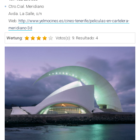
Ctro.Cial. Meridiano
Avda. La Salle, s/n
Web:
http://www.yelmocines.es/cines-tenerife/peliculas-en-cartelera-
meridiano-3d
Wertung:
Votos(s): 9. Resultado: 4