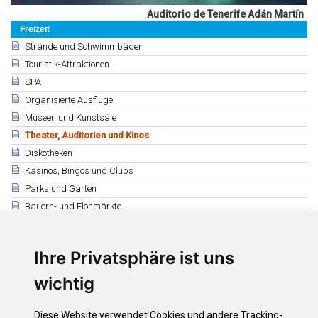
Auditorio de Tenerife Adán Martín
Freizeit
Strände und Schwimmbäder
Touristik-Attraktionen
SPA
Organisierte Ausflüge
Museen und Kunstsäle
Theater, Auditorien und Kinos
Diskotheken
Kasinos, Bingos und Clubs
Parks und Gärten
Bauern- und Flohmärkte
Geschäfte für Kunsthandwerk
Ihre Privatsphäre ist uns
Verwandte
La Laguna
wichtig
Puerto de la Cruz
La Orotava
Diese Website verwendet Cookies und andere Tracking-