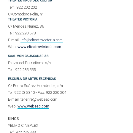
THEATER HAUS DER KULTUR
Telf.: 922 202 202
C/Comodoro Rolín, nº 1
THEATER VICTORIA
C/ Méndez Núñez, 36
Tel.: 922 290 578
E-mail:
info@elteatrovictoria.com
Web:
www.elteatrovictoria.com
SAAL VON CAJACANARIAS
Plaza del Patriotismo s/n
Tel.: 922 285 555
ESCUELA DE ARTES ESCÉNICAS
C/ Pedro Suárez Hernández, s/n
Tel. 922 235 310 - Fax: 922 220 204
E-mail: tenerife@webeac.com
Web:
www.webeac.com
KINOS
YELMO CINEPLEX
Telf: 922 235 333