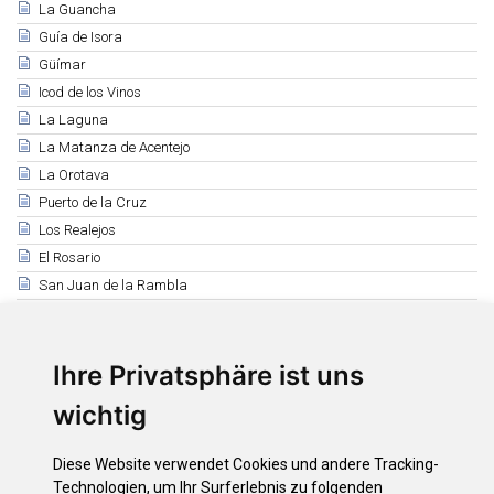
La Guancha
Guía de Isora
Güímar
Icod de los Vinos
La Laguna
La Matanza de Acentejo
La Orotava
Puerto de la Cruz
Los Realejos
El Rosario
San Juan de la Rambla
San Miguel de Abona
Santa Cruz de Tenerife
Ihre Privatsphäre ist uns
Santa Úrsula
Santiago del Teide
wichtig
El Sauzal
Los Silos
Diese Website verwendet Cookies und andere Tracking-
Tacoronte
Technologien, um Ihr Surferlebnis zu folgenden