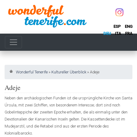
ESP
ENG
DEU
ITA
FRA
Wonderful Tenerife
»
Kultureller Überblick
»
Adeje
Adeje
Neben den archäologischen Funden ist die ursprüngliche Kirche von Santa
Úrsula, mit zwei Schiffen, von besonderem Interesse; dort sind noch
Gobelinteppiche der zweiten Epoche erhalten, die als einmalig unter den
Devotionalien der Kanarischen Inseln gelten. Die Kassettendecke ist im
Mudejarstil, und die Retabel sind aus der ersten Periode des
Kolonialbarocks.