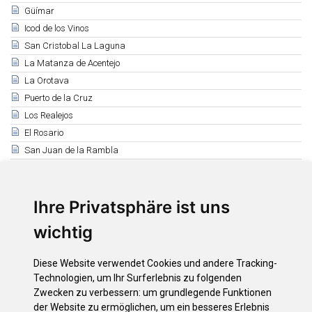
Güímar
Icod de los Vinos
San Cristobal La Laguna
La Matanza de Acentejo
La Orotava
Puerto de la Cruz
Los Realejos
El Rosario
San Juan de la Rambla
San Miguel de Abona
Santa Cruz de Tenerife
Ihre Privatsphäre ist uns
Santa Úrsula
Santiago del Teide
wichtig
El Sauzal
Los Silos
Diese Website verwendet Cookies und andere Tracking-
Tacoronte
Technologien, um Ihr Surferlebnis zu folgenden
El Tanque
Zwecken zu verbessern:
um grundlegende Funktionen
der Website zu ermöglichen
,
um ein besseres Erlebnis
Tegueste