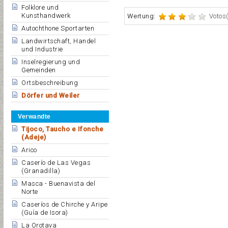
Folklore und
Kunsthandwerk
Wertung:
Votos(
Autochthone Sportarten
Landwirtschaft, Handel
und Industrie
Inselregierung und
Gemeinden
Ortsbeschreibung
Dörfer und Weiler
Verwandte
Tijoco, Taucho e Ifonche
(Adeje)
Arico
Caserío de Las Vegas
(Granadilla)
Masca - Buenavista del
Norte
Caseríos de Chirche y Aripe
(Guía de Isora)
La Orotava