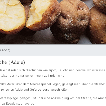
 (Adeje)
che (Adeje)
eje befinden sich Siedlungen wie Tijoco, Taucho und Ifonche, wo interessa
itektur der Kanarischen Inseln zu finden sind.
a 900 Meter über dem Meeresspiegel liegen, gelangt man über die Straßen
2 zwischen Adeje und Guía de Isora, anschließen.
eeresspiegel gelegen, ist über eine Abzweigung von der Straße, die Aron
n La Escalona, erreichbar.