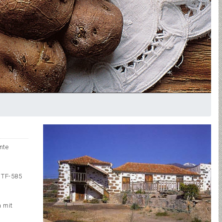
nte
 TF-585
a mit