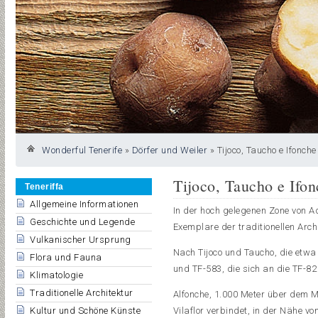
Wonderful Tenerife
»
Dörfer und Weiler
»
Tijoco, Taucho e Ifonche
Tijoco, Taucho e Ifon
Teneriffa
Allgemeine Informationen
In der hoch gelegenen Zone von Ad
Geschichte und Legende
Exemplare der traditionellen Arch
Vulkanischer Ursprung
Nach Tijoco und Taucho, die etw
Flora und Fauna
und TF-583, die sich an die TF-8
Klimatologie
Traditionelle Architektur
Alfonche, 1.000 Meter über dem M
Kultur und Schöne Künste
Vilaflor verbindet, in der Nähe vo