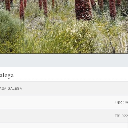
alega
ASA GALEGA
Tipo:
R
Tlf:
922