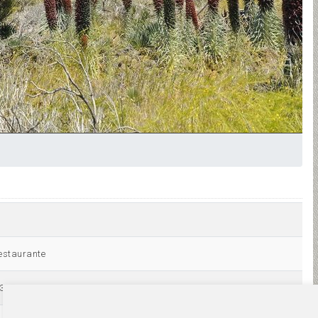
estaurante
374516