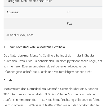
Categoria:
Monumentos Naturales
Adresse:
Tlf:
Fax:
Arico el Nuevo , Arico
T-15 Naturdenkmal von La Montaña Centinela
Das Naturdenkmal Montaña Centinela befindet sich in der Nähe der
Küste des Ortes Arico. Es handelt sich um einen pyroklastischen Kegel, der
von mehreren Ebenen umgeben ist, auf denen eine bedeutende
Pflanzengesellschaft aus Disteln und Wolfsmilchgewächsen steht.
Anfahrt
Man erreicht das Naturdenkmal Montaña Centinela über die Autobahn
TF-1, die man an der Ausfahrt El Porís - Villa de Arico verlässt. Ab der
Ausfahrt nimmt man die TF- 627, die hinauf Richtung Villa de Arico führt.
Beim Kilometer 3 + 200 dieser Straße stoßen wir auf den nördlichsten Teil