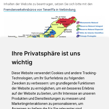
Inhalten der Website zu beantragen, setzen Sie sich bitte mit den
Fremdenverkehrsbüros von Teneriffa in Verbindung.
Ihre Privatsphäre ist uns
wichtig
Diese Website verwendet Cookies und andere Tracking-
Technologien, um Ihr Surferlebnis zu folgenden
Optionen
Zwecken zu verbessern:
um grundlegende Funktionen
der Website zu ermöglichen
,
um ein besseres Erlebnis
Liste der Unterkünfte
auf der Website zu bieten
,
um Ihr Interesse an unseren
Liste der Restaurants
Produkten und Dienstleistungen zu messen und
Unterkunft finden
Marketinginteraktionen zu personalisieren
,
um
Suche Restaurants
Anzeigen zu liefern die für Sie relevanter sind
.